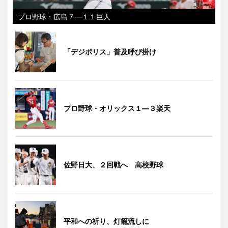
プロ野球・広島７―１１巨人
「デジポリス」普及呼び掛け
プロ野球・オリックス１―３楽天
佐野日大、２回戦へ 高校野球
平和への祈り、灯籠流しに