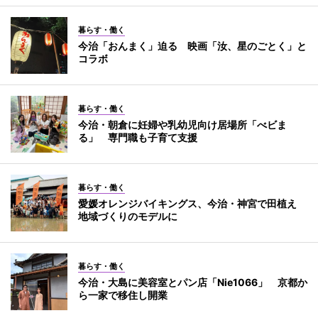
暮らす・働く
今治「おんまく」迫る 映画「汝、星のごとく」と
コラボ
暮らす・働く
今治・朝倉に妊婦や乳幼児向け居場所「べビま
る」 専門職も子育て支援
暮らす・働く
愛媛オレンジバイキングス、今治・神宮で田植え
地域づくりのモデルに
暮らす・働く
今治・大島に美容室とパン店「Nie1066」 京都か
ら一家で移住し開業