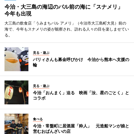
今治・大三島の海辺のバル前の海に「スナメリ」
今年も出現
大三島の飲食店「うみまちバル アメリ」（今治市大三島町大見）前の
海で、今年もスナメリの姿が観察され、訪れる人々の目を楽しませてい
る。
見る・遊ぶ
バリィさんも募金呼びかけ 今治から熊本へ支援の
輪
見る・遊ぶ
今治「おんまく」迫る 映画「汝、星のごとく」と
コラボ
食べる
今治・常盤町に居酒屋「粋人」 元造船マンが娘と
営むおばんざいの店