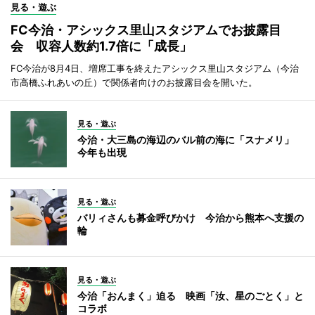
見る・遊ぶ
FC今治・アシックス里山スタジアムでお披露目
会 収容人数約1.7倍に「成長」
FC今治が8月4日、増席工事を終えたアシックス里山スタジアム（今治
市高橋ふれあいの丘）で関係者向けのお披露目会を開いた。
見る・遊ぶ
今治・大三島の海辺のバル前の海に「スナメリ」
今年も出現
見る・遊ぶ
バリィさんも募金呼びかけ 今治から熊本へ支援の
輪
見る・遊ぶ
今治「おんまく」迫る 映画「汝、星のごとく」と
コラボ