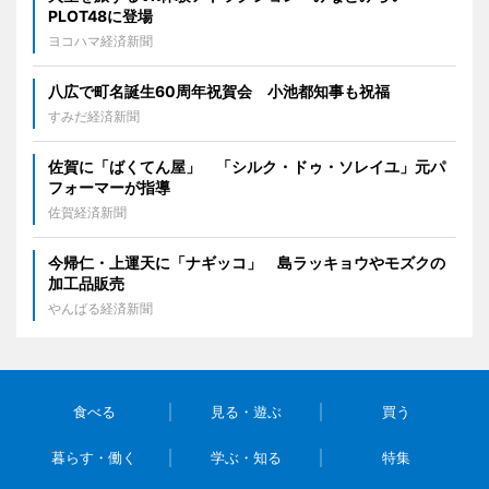
PLOT48に登場
ヨコハマ経済新聞
八広で町名誕生60周年祝賀会 小池都知事も祝福
すみだ経済新聞
佐賀に「ばくてん屋」 「シルク・ドゥ・ソレイユ」元パ
フォーマーが指導
佐賀経済新聞
今帰仁・上運天に「ナギッコ」 島ラッキョウやモズクの
加工品販売
やんばる経済新聞
食べる
見る・遊ぶ
買う
暮らす・働く
学ぶ・知る
特集