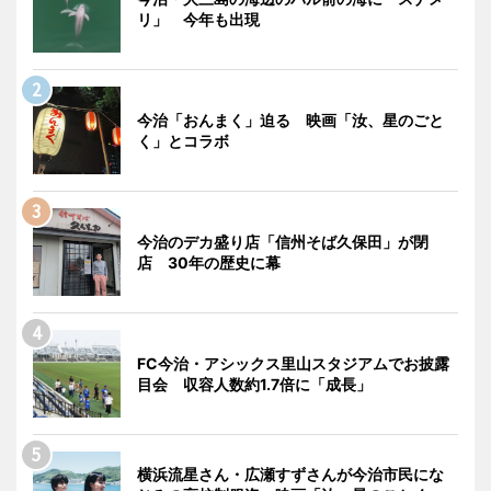
リ」 今年も出現
今治「おんまく」迫る 映画「汝、星のごと
く」とコラボ
今治のデカ盛り店「信州そば久保田」が閉
店 30年の歴史に幕
FC今治・アシックス里山スタジアムでお披露
目会 収容人数約1.7倍に「成長」
横浜流星さん・広瀬すずさんが今治市民にな