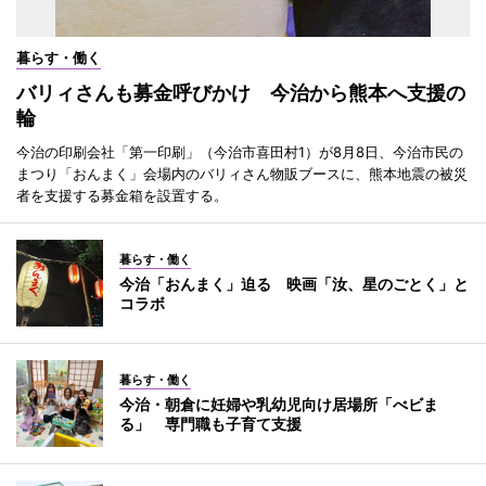
暮らす・働く
バリィさんも募金呼びかけ 今治から熊本へ支援の
輪
今治の印刷会社「第一印刷」（今治市喜田村1）が8月8日、今治市民の
まつり「おんまく」会場内のバリィさん物販ブースに、熊本地震の被災
者を支援する募金箱を設置する。
暮らす・働く
今治「おんまく」迫る 映画「汝、星のごとく」と
コラボ
暮らす・働く
今治・朝倉に妊婦や乳幼児向け居場所「べビま
る」 専門職も子育て支援