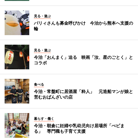
見る・遊ぶ
バリィさんも募金呼びかけ 今治から熊本へ支援の
輪
見る・遊ぶ
今治「おんまく」迫る 映画「汝、星のごとく」と
コラボ
食べる
今治・常盤町に居酒屋「粋人」 元造船マンが娘と
営むおばんざいの店
暮らす・働く
今治・朝倉に妊婦や乳幼児向け居場所「べビま
る」 専門職も子育て支援