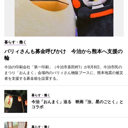
暮らす・働く
バリィさんも募金呼びかけ 今治から熊本へ支援の
輪
今治の印刷会社「第一印刷」（今治市喜田村1）が8月8日、今治市民の
まつり「おんまく」会場内のバリィさん物販ブースに、熊本地震の被災
者を支援する募金箱を設置する。
暮らす・働く
今治「おんまく」迫る 映画「汝、星のごとく」と
コラボ
暮らす・働く