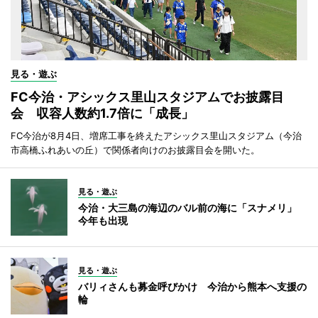
見る・遊ぶ
FC今治・アシックス里山スタジアムでお披露目
会 収容人数約1.7倍に「成長」
FC今治が8月4日、増席工事を終えたアシックス里山スタジアム（今治
市高橋ふれあいの丘）で関係者向けのお披露目会を開いた。
見る・遊ぶ
今治・大三島の海辺のバル前の海に「スナメリ」
今年も出現
見る・遊ぶ
バリィさんも募金呼びかけ 今治から熊本へ支援の
輪