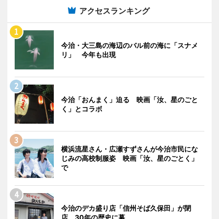
アクセスランキング
今治・大三島の海辺のバル前の海に「スナメ
リ」 今年も出現
今治「おんまく」迫る 映画「汝、星のごと
く」とコラボ
横浜流星さん・広瀬すずさんが今治市民にな
じみの高校制服姿 映画「汝、星のごとく」
で
今治のデカ盛り店「信州そば久保田」が閉
店 30年の歴史に幕