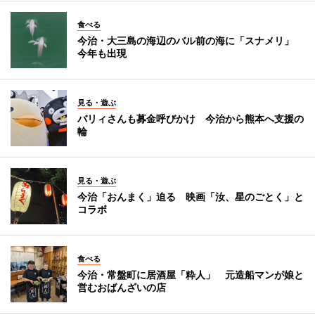
食べる
今治・大三島の海辺のバル前の海に「スナメリ」
今年も出現
見る・遊ぶ
バリィさんも募金呼びかけ 今治から熊本へ支援の
輪
見る・遊ぶ
今治「おんまく」迫る 映画「汝、星のごとく」と
コラボ
食べる
今治・常盤町に居酒屋「粋人」 元造船マンが娘と
営むおばんざいの店