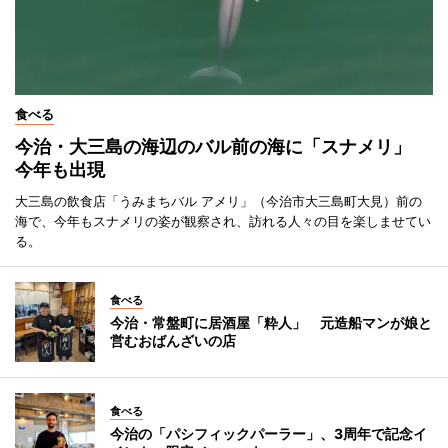
食べる
今治・大三島の海辺のバル前の海に「スナメリ」
今年も出現
大三島の飲食店「うみまちバル アメリ」（今治市大三島町大見）前の
海で、今年もスナメリの姿が観察され、訪れる人々の目を楽しませてい
る。
食べる
今治・常盤町に居酒屋「粋人」 元造船マンが娘と
営むおばんざいの店
食べる
今治の「パシフィックパーラー」、3周年で記念イ