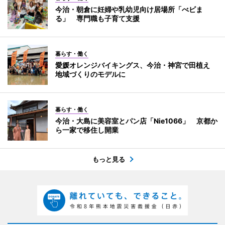
今治・朝倉に妊婦や乳幼児向け居場所「べビま
る」 専門職も子育て支援
暮らす・働く
愛媛オレンジバイキングス、今治・神宮で田植え
地域づくりのモデルに
暮らす・働く
今治・大島に美容室とパン店「Nie1066」 京都か
ら一家で移住し開業
もっと見る