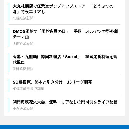
大丸札幌店で任天堂ポップアップストア 「どうぶつの
森」特設エリアも
札幌経済新聞
OMO5函館で「函館夜景の日」 手回しオルガンで野外劇
テーマ曲
函館経済新聞
香港・九龍塘に韓国料理店「Social」 韓国定番料理を現
代風に
香港経済新聞
SC相模原、熊本と引き分け J3リーグ開幕
相模原町田経済新聞
関門海峡花火大会、無料エリアなしの門司側をライブ配信
小倉経済新聞