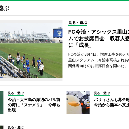
遊ぶ
見る・遊ぶ
FC今治・アシックス里山
ムでお披露目会 収容人数約
に「成長」
FC今治が8月4日、増席工事を終え
里山スタジアム（今治市高橋ふれあ
関係者向けのお披露目会を開いた。
見る・遊ぶ
見る・遊ぶ
今治・大三島の海辺のバル前
バリィさんも募金
の海に「スナメリ」 今年も
今治から熊本へ支
出現
見る・遊ぶ