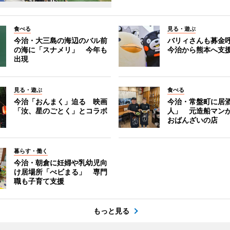
食べる
見る・遊ぶ
今治・大三島の海辺のバル前
バリィさんも募金
の海に「スナメリ」 今年も
今治から熊本へ支
出現
見る・遊ぶ
食べる
今治「おんまく」迫る 映画
今治・常盤町に居
「汝、星のごとく」とコラボ
人」 元造船マン
おばんざいの店
暮らす・働く
今治・朝倉に妊婦や乳幼児向
け居場所「べビまる」 専門
職も子育て支援
もっと見る