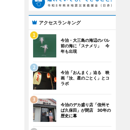
アクセスランキング
今治・大三島の海辺のバル
前の海に「スナメリ」 今
年も出現
今治「おんまく」迫る 映
画「汝、星のごとく」とコ
ラボ
今治のデカ盛り店「信州そ
ば久保田」が閉店 30年の
歴史に幕