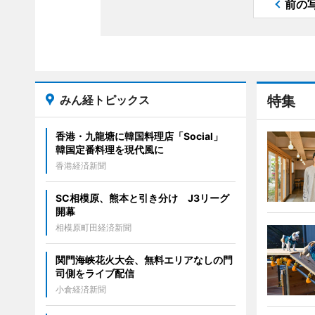
前の
みん経トピックス
特集
香港・九龍塘に韓国料理店「Social」
韓国定番料理を現代風に
香港経済新聞
SC相模原、熊本と引き分け J3リーグ
開幕
相模原町田経済新聞
関門海峡花火大会、無料エリアなしの門
司側をライブ配信
小倉経済新聞