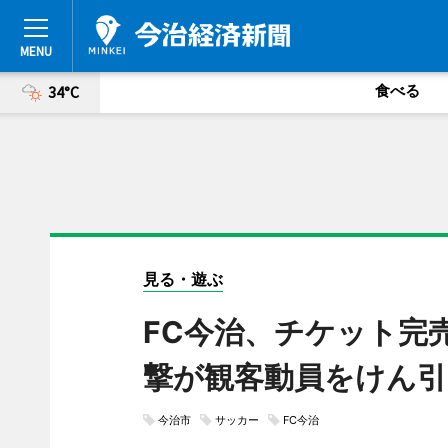
食べる
34°C
見る・遊ぶ
FC今治、チケット完
撃が観客動員をけん引
今治市
サッカー
FC今治