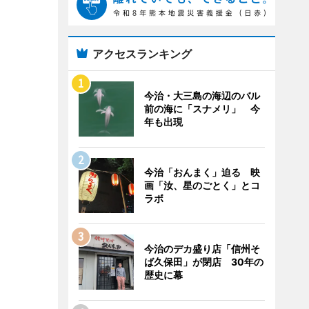
アクセスランキング
今治・大三島の海辺のバル
前の海に「スナメリ」 今
年も出現
今治「おんまく」迫る 映
画「汝、星のごとく」とコ
ラボ
今治のデカ盛り店「信州そ
ば久保田」が閉店 30年の
歴史に幕