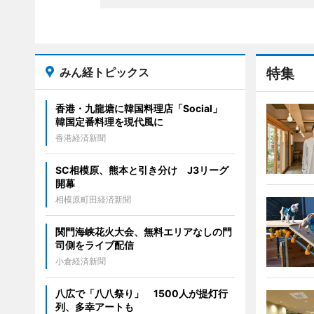
みん経トピックス
特集
香港・九龍塘に韓国料理店「Social」
韓国定番料理を現代風に
香港経済新聞
SC相模原、熊本と引き分け J3リーグ
開幕
相模原町田経済新聞
関門海峡花火大会、無料エリアなしの門
司側をライブ配信
小倉経済新聞
八広で「八八祭り」 1500人が提灯行
列、多幸アートも