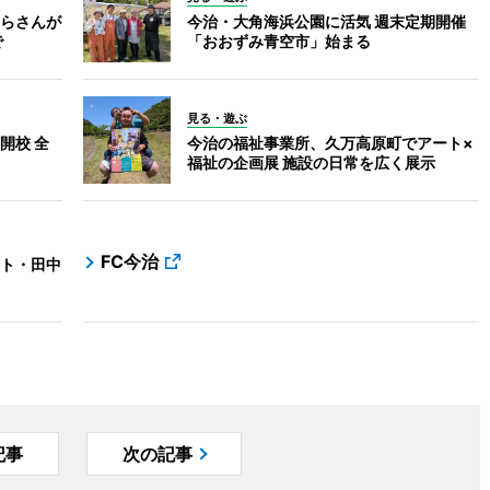
らさんが
今治・大角海浜公園に活気 週末定期開催
で
「おおずみ青空市」始まる
見る・遊ぶ
開校 全
今治の福祉事業所、久万高原町でアート×
福祉の企画展 施設の日常を広く展示
FC今治
ト・田中
記事
次の記事