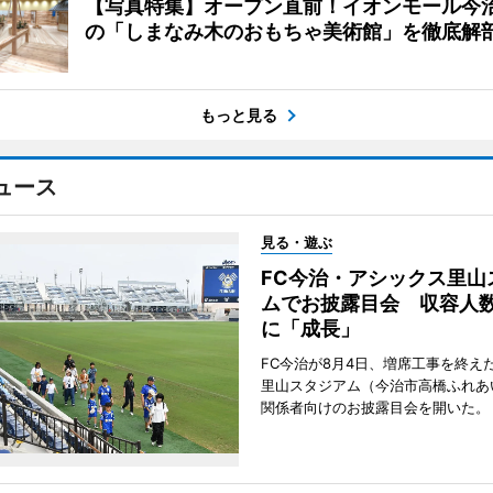
【写真特集】オープン直前！イオンモール今
の「しまなみ木のおもちゃ美術館」を徹底解
もっと見る
ュース
見る・遊ぶ
FC今治・アシックス里山
ムでお披露目会 収容人数約
に「成長」
FC今治が8月4日、増席工事を終え
里山スタジアム（今治市高橋ふれあ
関係者向けのお披露目会を開いた。