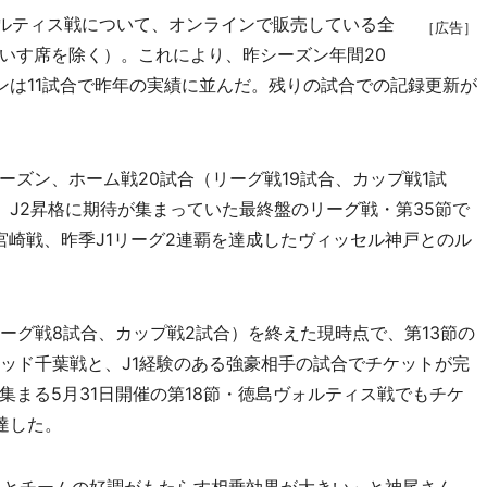
ォルティス戦について、オンラインで販売している全
［広告］
いす席を除く）。これにより、昨シーズン年間20
ンは11試合で昨年の実績に並んだ。残りの試合での記録更新が
ズン、ホーム戦20試合（リーグ戦19試合、カップ戦1試
、J2昇格に期待が集まっていた最終盤のリーグ戦・第35節で
宮崎戦、昨季J1リーグ2連覇を達成したヴィッセル神戸とのル
ーグ戦8試合、カップ戦2試合）を終えた現時点で、第13節の
テッド千葉戦と、J1経験のある強豪相手の試合でチケットが完
まる5月31日開催の第18節・徳島ヴォルティス戦でもチケ
達した。