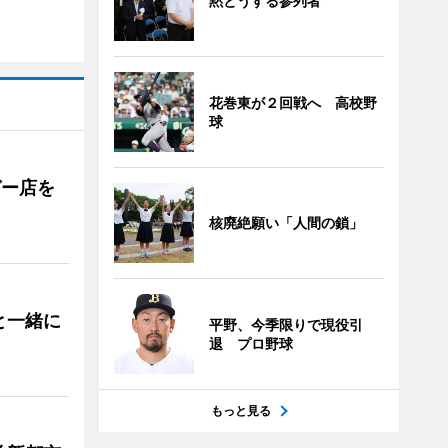
黙とうする参列者
花巻東が２回戦へ 高校野
球
ガー店を
核廃絶願い「人間の鎖」
と一緒に
平野、今季限りで現役引
退 プロ野球
もっと見る