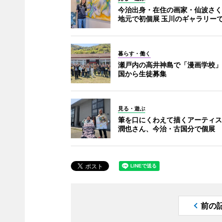
今治出身・在住の画家・仙波さく
地元で初個展 玉川のギャラリー
暮らす・働く
瀬戸内の高井神島で「漫画学校」
国から生徒募集
見る・遊ぶ
筆を口にくわえて描くアーティス
潤也さん、今治・古国分で個展
前の