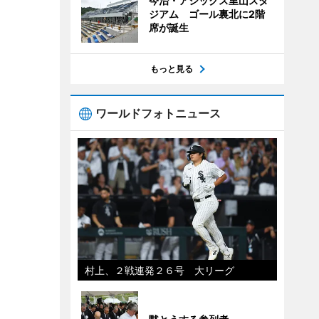
今治・アシックス里山スタ
ジアム ゴール裏北に2階
席が誕生
もっと見る
ワールドフォトニュース
村上、２戦連発２６号 大リーグ