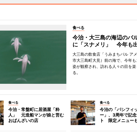
食べる
今治・大三島の海辺のバ
に「スナメリ」 今年も
大三島の飲食店「うみまちバル ア
市大三島町大見）前の海で、今年も
姿が観察され、訪れる人々の目を楽
る。
食べる
食べる
今治・常盤町に居酒屋「粋
今治の「パシフィ
人」 元造船マンが娘と営む
ー」、3周年で記
おばんざいの店
ト 限定メニュー