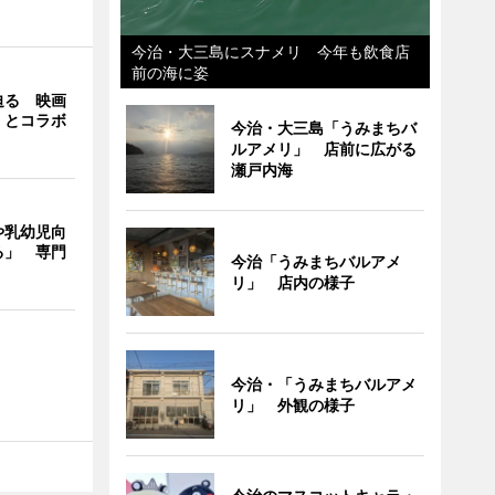
今治・大三島にスナメリ 今年も飲食店
前の海に姿
迫る 映画
」とコラボ
今治・大三島「うみまちバ
ルアメリ」 店前に広がる
瀬戸内海
や乳幼児向
る」 専門
今治「うみまちバルアメ
リ」 店内の様子
今治・「うみまちバルアメ
リ」 外観の様子