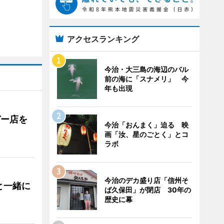
アクセスランキング
今治・大三島の海辺のバル
前の海に「スナメリ」 今
年も出現
ガー店を
今治「おんまく」迫る 映
画「汝、星のごとく」とコ
ラボ
今治のデカ盛り店「信州そ
と一緒に
ば久保田」が閉店 30年の
歴史に幕