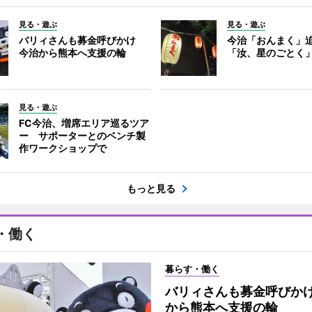
見る・遊ぶ
見る・遊ぶ
バリィさんも募金呼びかけ
今治「おんまく」
今治から熊本へ支援の輪
「汝、星のごとく
見る・遊ぶ
FC今治、増席エリア巡るツア
ー サポーターとのベンチ製
作ワークショップで
もっと見る
・働く
暮らす・働く
バリィさんも募金呼びか
から熊本へ支援の輪