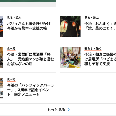
見る・遊ぶ
見る・遊ぶ
バリィさんも募金呼びかけ
今治「おんまく」
今治から熊本へ支援の輪
「汝、星のごとく
食べる
暮らす・働く
今治・常盤町に居酒屋「粋
今治・朝倉に妊婦
人」 元造船マンが娘と営む
け居場所「べビま
おばんざいの店
職も子育て支援
食べる
今治の「パシフィックパーラ
ー」、3周年で記念イベン
ト 限定メニューも
もっと見る