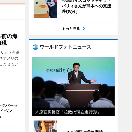
今治のマスコットキャラ・
バリィさんが熊本への支援
呼びかけ
もっと見る
ル前の海
出現
ワールドフォトニュース
メリ」（今治
スナメリの
しませてい
ックパーラ
念イベン
木原官房長官「拉致は現在進行形」
も