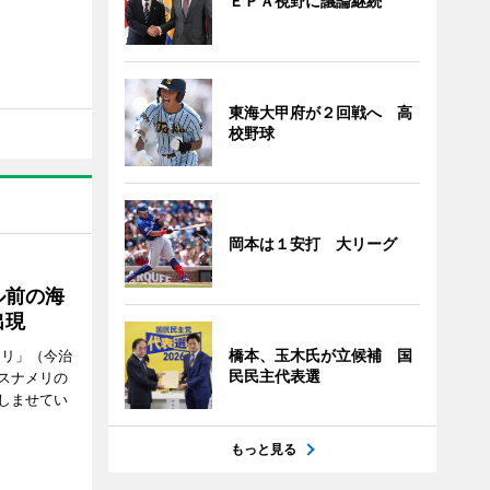
ＥＰＡ視野に議論継続
東海大甲府が２回戦へ 高
校野球
岡本は１安打 大リーグ
ル前の海
出現
橋本、玉木氏が立候補 国
メリ」（今治
民民主代表選
スナメリの
しませてい
もっと見る