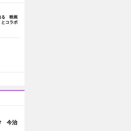
迫る 映画
」とコラボ
け 今治