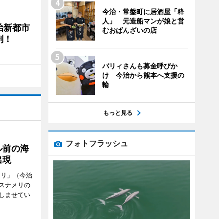
今治・常盤町に居酒屋「粋
人」 元造船マンが娘と営
治新都市
むおばんざいの店
剖！
バリィさんも募金呼びか
け 今治から熊本へ支援の
輪
もっと見る
フォトフラッシュ
ル前の海
出現
メリ」（今治
スナメリの
しませてい