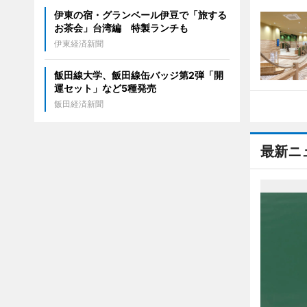
伊東の宿・グランベール伊豆で「旅する
お茶会」台湾編 特製ランチも
伊東経済新聞
飯田線大学、飯田線缶バッジ第2弾「開
運セット」など5種発売
飯田経済新聞
最新ニ