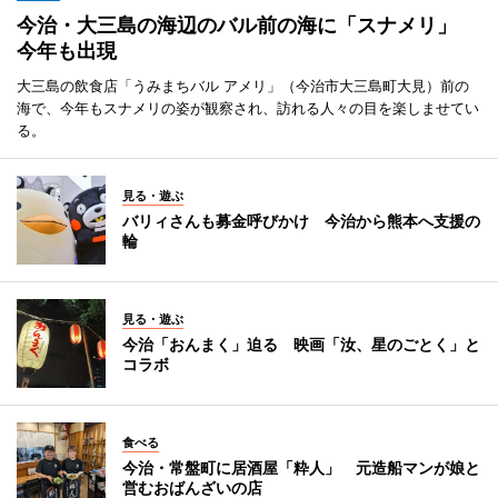
今治・大三島の海辺のバル前の海に「スナメリ」
今年も出現
大三島の飲食店「うみまちバル アメリ」（今治市大三島町大見）前の
海で、今年もスナメリの姿が観察され、訪れる人々の目を楽しませてい
る。
見る・遊ぶ
バリィさんも募金呼びかけ 今治から熊本へ支援の
輪
見る・遊ぶ
今治「おんまく」迫る 映画「汝、星のごとく」と
コラボ
食べる
今治・常盤町に居酒屋「粋人」 元造船マンが娘と
営むおばんざいの店