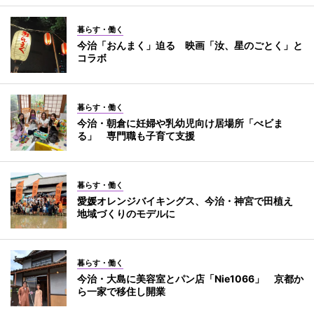
暮らす・働く
今治「おんまく」迫る 映画「汝、星のごとく」と
コラボ
暮らす・働く
今治・朝倉に妊婦や乳幼児向け居場所「べビま
る」 専門職も子育て支援
暮らす・働く
愛媛オレンジバイキングス、今治・神宮で田植え
地域づくりのモデルに
暮らす・働く
今治・大島に美容室とパン店「Nie1066」 京都か
ら一家で移住し開業