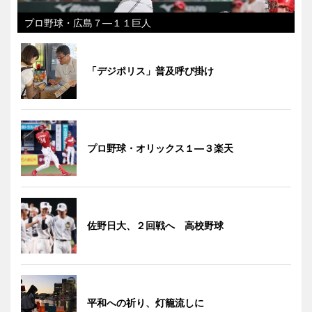
プロ野球・広島７―１１巨人
「デジポリス」普及呼び掛け
プロ野球・オリックス１―３楽天
佐野日大、２回戦へ 高校野球
平和への祈り、灯籠流しに