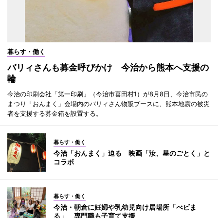
暮らす・働く
バリィさんも募金呼びかけ 今治から熊本へ支援の
輪
今治の印刷会社「第一印刷」（今治市喜田村1）が8月8日、今治市民の
まつり「おんまく」会場内のバリィさん物販ブースに、熊本地震の被災
者を支援する募金箱を設置する。
暮らす・働く
今治「おんまく」迫る 映画「汝、星のごとく」と
コラボ
暮らす・働く
今治・朝倉に妊婦や乳幼児向け居場所「べビま
る」 専門職も子育て支援