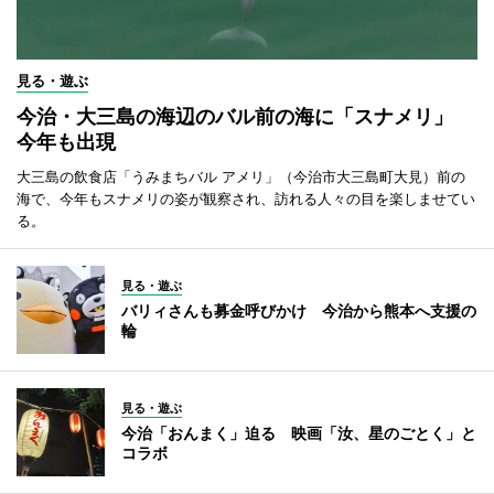
見る・遊ぶ
今治・大三島の海辺のバル前の海に「スナメリ」
今年も出現
大三島の飲食店「うみまちバル アメリ」（今治市大三島町大見）前の
海で、今年もスナメリの姿が観察され、訪れる人々の目を楽しませてい
る。
見る・遊ぶ
バリィさんも募金呼びかけ 今治から熊本へ支援の
輪
見る・遊ぶ
今治「おんまく」迫る 映画「汝、星のごとく」と
コラボ