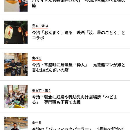
バリィさんも募金呼びかけ 今治から熊本へ支援の
輪
見る・遊ぶ
今治「おんまく」迫る 映画「汝、星のごとく」と
コラボ
食べる
今治・常盤町に居酒屋「粋人」 元造船マンが娘と
営むおばんざいの店
暮らす・働く
今治・朝倉に妊婦や乳幼児向け居場所「べビま
る」 専門職も子育て支援
食べる
今治の「パシフィックパーラー」、3周年で記念イ