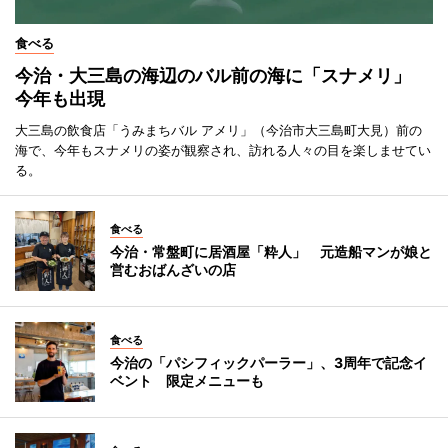
食べる
今治・大三島の海辺のバル前の海に「スナメリ」
今年も出現
大三島の飲食店「うみまちバル アメリ」（今治市大三島町大見）前の
海で、今年もスナメリの姿が観察され、訪れる人々の目を楽しませてい
る。
食べる
今治・常盤町に居酒屋「粋人」 元造船マンが娘と
営むおばんざいの店
食べる
今治の「パシフィックパーラー」、3周年で記念イ
ベント 限定メニューも