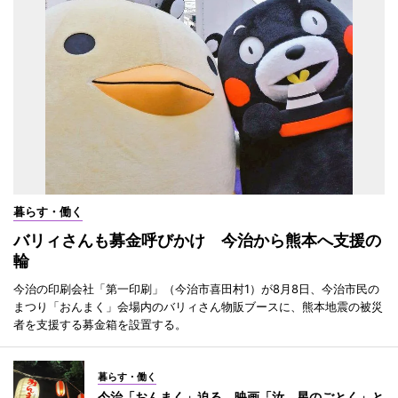
暮らす・働く
バリィさんも募金呼びかけ 今治から熊本へ支援の
輪
今治の印刷会社「第一印刷」（今治市喜田村1）が8月8日、今治市民の
まつり「おんまく」会場内のバリィさん物販ブースに、熊本地震の被災
者を支援する募金箱を設置する。
暮らす・働く
今治「おんまく」迫る 映画「汝、星のごとく」と