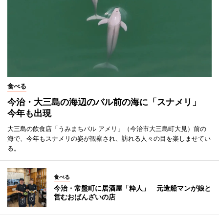
食べる
今治・大三島の海辺のバル前の海に「スナメリ」
今年も出現
大三島の飲食店「うみまちバル アメリ」（今治市大三島町大見）前の
海で、今年もスナメリの姿が観察され、訪れる人々の目を楽しませてい
る。
食べる
今治・常盤町に居酒屋「粋人」 元造船マンが娘と
営むおばんざいの店