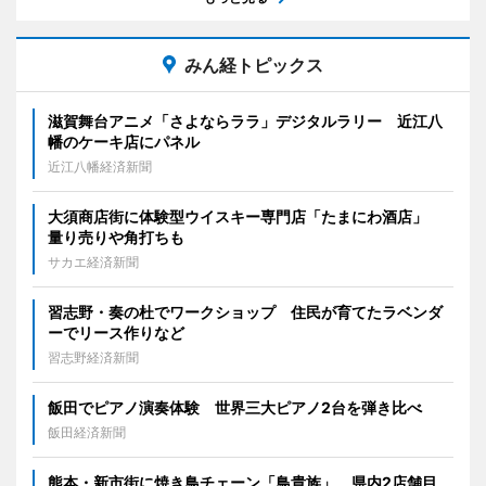
みん経トピックス
滋賀舞台アニメ「さよならララ」デジタルラリー 近江八
幡のケーキ店にパネル
近江八幡経済新聞
大須商店街に体験型ウイスキー専門店「たまにわ酒店」
量り売りや角打ちも
サカエ経済新聞
習志野・奏の杜でワークショップ 住民が育てたラベンダ
ーでリース作りなど
習志野経済新聞
飯田でピアノ演奏体験 世界三大ピアノ2台を弾き比べ
飯田経済新聞
熊本・新市街に焼き鳥チェーン「鳥貴族」 県内2店舗目