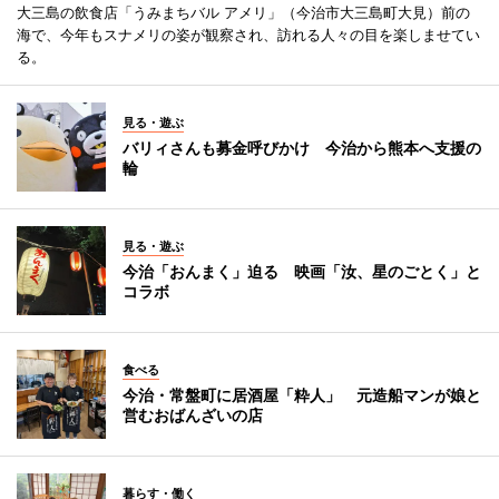
大三島の飲食店「うみまちバル アメリ」（今治市大三島町大見）前の
海で、今年もスナメリの姿が観察され、訪れる人々の目を楽しませてい
る。
見る・遊ぶ
バリィさんも募金呼びかけ 今治から熊本へ支援の
輪
見る・遊ぶ
今治「おんまく」迫る 映画「汝、星のごとく」と
コラボ
食べる
今治・常盤町に居酒屋「粋人」 元造船マンが娘と
営むおばんざいの店
暮らす・働く