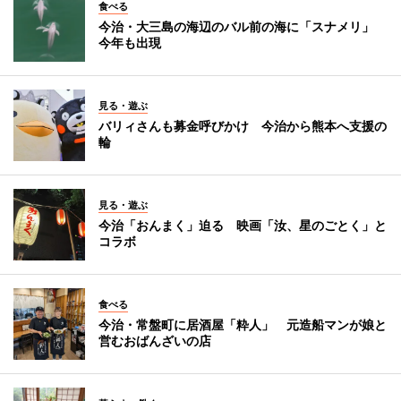
食べる
今治・大三島の海辺のバル前の海に「スナメリ」
今年も出現
見る・遊ぶ
バリィさんも募金呼びかけ 今治から熊本へ支援の
輪
見る・遊ぶ
今治「おんまく」迫る 映画「汝、星のごとく」と
コラボ
食べる
今治・常盤町に居酒屋「粋人」 元造船マンが娘と
営むおばんざいの店