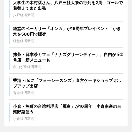
大学生の木村栞さん、八戸三社大祭の行列を2周 ゴールで
着替えてまた出発
八戸経済新聞
経堂のベーカリー「オンカ」が15周年プレイベント かき
氷を500円で販売
経堂経済新聞
抹茶・日本茶カフェ「ナナズグリーンティー」、自由が丘2
号店 新メニューも
自由が丘経済新聞
香港・ifcに「フォーシーズンズ」直営ケーキショップ ポッ
プアップ出店
香港経済新聞
小倉・魚町の台湾料理店「麗白」が10周年 小倉南産の台
湾野菜使う
小倉経済新聞