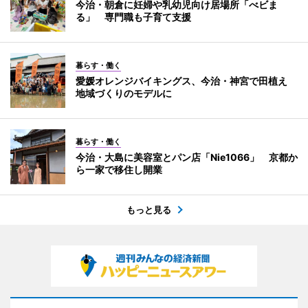
今治・朝倉に妊婦や乳幼児向け居場所「べビま
る」 専門職も子育て支援
暮らす・働く
愛媛オレンジバイキングス、今治・神宮で田植え
地域づくりのモデルに
暮らす・働く
今治・大島に美容室とパン店「Nie1066」 京都か
ら一家で移住し開業
もっと見る