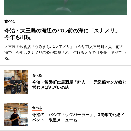
食べる
今治・大三島の海辺のバル前の海に「スナメリ」
今年も出現
大三島の飲食店「うみまちバル アメリ」（今治市大三島町大見）前の
海で、今年もスナメリの姿が観察され、訪れる人々の目を楽しませてい
る。
食べる
今治・常盤町に居酒屋「粋人」 元造船マンが娘と
営むおばんざいの店
食べる
今治の「パシフィックパーラー」、3周年で記念イ
ベント 限定メニューも