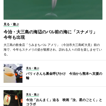
見る・遊ぶ
今治・大三島の海辺のバル前の海に「スナメリ」
今年も出現
大三島の飲食店「うみまちバル アメリ」（今治市大三島町大見）前の
海で、今年もスナメリの姿が観察され、訪れる人々の目を楽しませてい
る。
見る・遊ぶ
バリィさんも募金呼びかけ 今治から熊本へ支援の
輪
見る・遊ぶ
今治「おんまく」迫る 映画「汝、星のごとく」と
コラボ