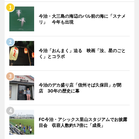
今治・大三島の海辺のバル前の海に「スナメ
リ」 今年も出現
今治「おんまく」迫る 映画「汝、星のごと
く」とコラボ
今治のデカ盛り店「信州そば久保田」が閉
店 30年の歴史に幕
FC今治・アシックス里山スタジアムでお披露
目会 収容人数約1.7倍に「成長」