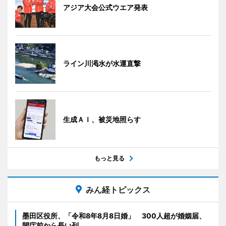
アジア大会公式ウエア発表
ライン川渇水が水運直撃
生成ＡＩ、被災地照らす
もっと見る
みん経トピックス
墨田区役所、「令和8年8月8日婚」 300人超が婚姻届、
開庁前から長い列