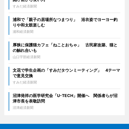
すみだ経済新聞
浦和で「親子の居場所なつまつり」 浴衣姿でヨーヨー釣
りや和太鼓楽しむ
浦和経済新聞
厚狭に保護猫カフェ「ねことおちゃ」 古民家改築、猫と
の触れ合いも
山口宇部経済新聞
文花で学生企画の「すみだタウンミーティング」 4テーマ
で意見交換
すみだ経済新聞
沼津発祥の医学研究会「U-TECH」開催へ 関係者らが沼
津市長を表敬訪問
沼津経済新聞