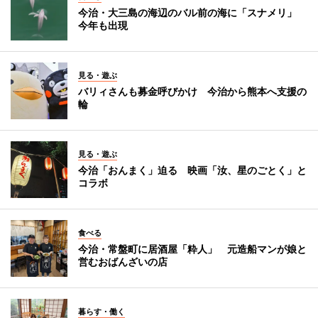
今治・大三島の海辺のバル前の海に「スナメリ」
今年も出現
見る・遊ぶ
バリィさんも募金呼びかけ 今治から熊本へ支援の
輪
見る・遊ぶ
今治「おんまく」迫る 映画「汝、星のごとく」と
コラボ
食べる
今治・常盤町に居酒屋「粋人」 元造船マンが娘と
営むおばんざいの店
暮らす・働く