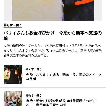
暮らす・働く
バリィさんも募金呼びかけ 今治から熊本へ支援の
輪
今治の印刷会社「第一印刷」（今治市喜田村1）が8月8日、今治市民の
まつり「おんまく」会場内のバリィさん物販ブースに、熊本地震の被災
者を支援する募金箱を設置する。
暮らす・働く
今治「おんまく」迫る 映画「汝、星のごとく」と
コラボ
暮らす・働く
今治・朝倉に妊婦や乳幼児向け居場所「べビま
る」 専門職も子育て支援