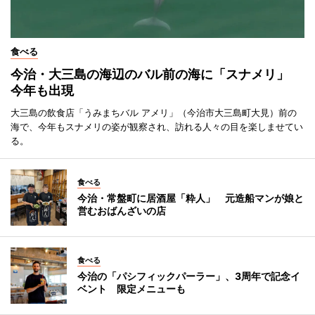
食べる
今治・大三島の海辺のバル前の海に「スナメリ」
今年も出現
大三島の飲食店「うみまちバル アメリ」（今治市大三島町大見）前の
海で、今年もスナメリの姿が観察され、訪れる人々の目を楽しませてい
る。
食べる
今治・常盤町に居酒屋「粋人」 元造船マンが娘と
営むおばんざいの店
食べる
今治の「パシフィックパーラー」、3周年で記念イ
ベント 限定メニューも