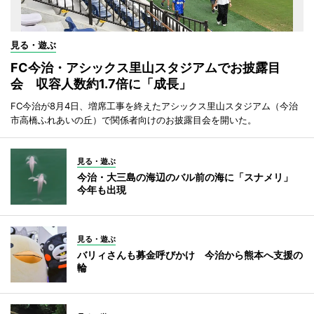
見る・遊ぶ
FC今治・アシックス里山スタジアムでお披露目
会 収容人数約1.7倍に「成長」
FC今治が8月4日、増席工事を終えたアシックス里山スタジアム（今治
市高橋ふれあいの丘）で関係者向けのお披露目会を開いた。
見る・遊ぶ
今治・大三島の海辺のバル前の海に「スナメリ」
今年も出現
見る・遊ぶ
バリィさんも募金呼びかけ 今治から熊本へ支援の
輪