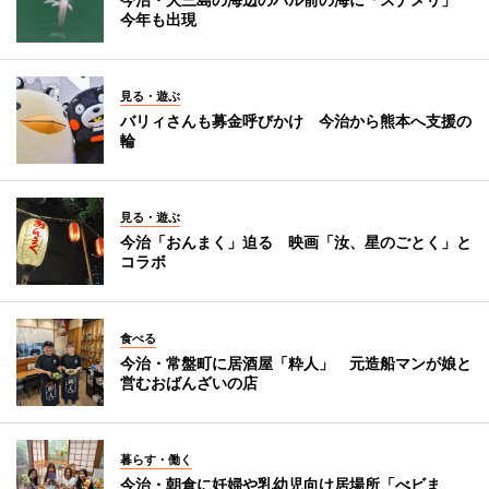
今年も出現
見る・遊ぶ
バリィさんも募金呼びかけ 今治から熊本へ支援の
輪
見る・遊ぶ
今治「おんまく」迫る 映画「汝、星のごとく」と
コラボ
食べる
今治・常盤町に居酒屋「粋人」 元造船マンが娘と
営むおばんざいの店
暮らす・働く
今治・朝倉に妊婦や乳幼児向け居場所「べビま