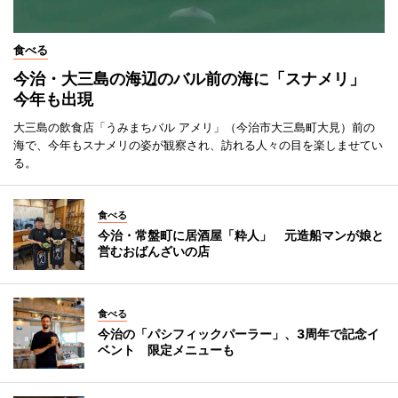
食べる
今治・大三島の海辺のバル前の海に「スナメリ」
今年も出現
大三島の飲食店「うみまちバル アメリ」（今治市大三島町大見）前の
海で、今年もスナメリの姿が観察され、訪れる人々の目を楽しませてい
る。
食べる
今治・常盤町に居酒屋「粋人」 元造船マンが娘と
営むおばんざいの店
食べる
今治の「パシフィックパーラー」、3周年で記念イ
ベント 限定メニューも