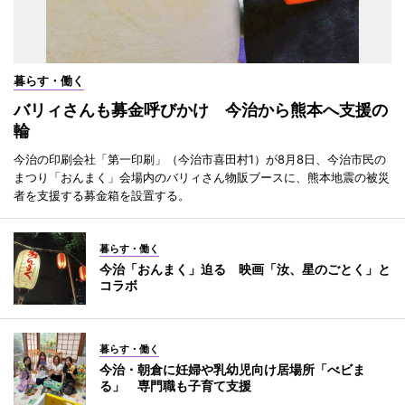
暮らす・働く
バリィさんも募金呼びかけ 今治から熊本へ支援の
輪
今治の印刷会社「第一印刷」（今治市喜田村1）が8月8日、今治市民の
まつり「おんまく」会場内のバリィさん物販ブースに、熊本地震の被災
者を支援する募金箱を設置する。
暮らす・働く
今治「おんまく」迫る 映画「汝、星のごとく」と
コラボ
暮らす・働く
今治・朝倉に妊婦や乳幼児向け居場所「べビま
る」 専門職も子育て支援