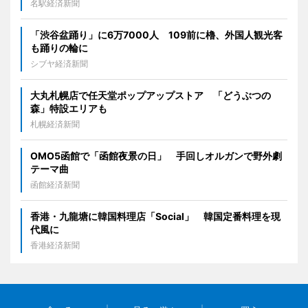
名駅経済新聞
「渋谷盆踊り」に6万7000人 109前に櫓、外国人観光客
も踊りの輪に
シブヤ経済新聞
大丸札幌店で任天堂ポップアップストア 「どうぶつの
森」特設エリアも
札幌経済新聞
OMO5函館で「函館夜景の日」 手回しオルガンで野外劇
テーマ曲
函館経済新聞
香港・九龍塘に韓国料理店「Social」 韓国定番料理を現
代風に
香港経済新聞