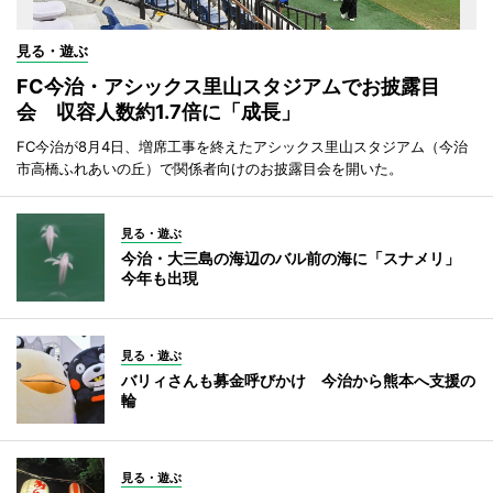
見る・遊ぶ
FC今治・アシックス里山スタジアムでお披露目
会 収容人数約1.7倍に「成長」
FC今治が8月4日、増席工事を終えたアシックス里山スタジアム（今治
市高橋ふれあいの丘）で関係者向けのお披露目会を開いた。
見る・遊ぶ
今治・大三島の海辺のバル前の海に「スナメリ」
今年も出現
見る・遊ぶ
バリィさんも募金呼びかけ 今治から熊本へ支援の
輪
見る・遊ぶ