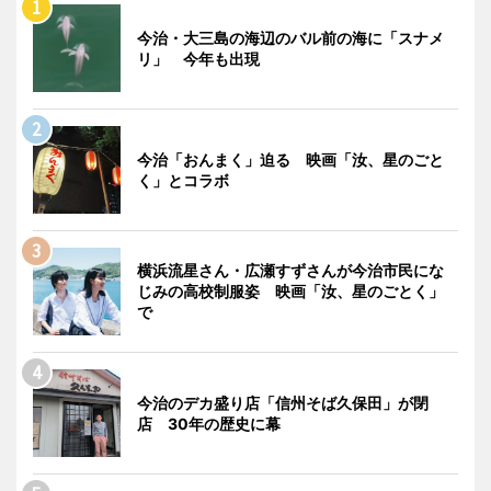
今治・大三島の海辺のバル前の海に「スナメ
リ」 今年も出現
今治「おんまく」迫る 映画「汝、星のごと
く」とコラボ
横浜流星さん・広瀬すずさんが今治市民にな
じみの高校制服姿 映画「汝、星のごとく」
で
今治のデカ盛り店「信州そば久保田」が閉
店 30年の歴史に幕