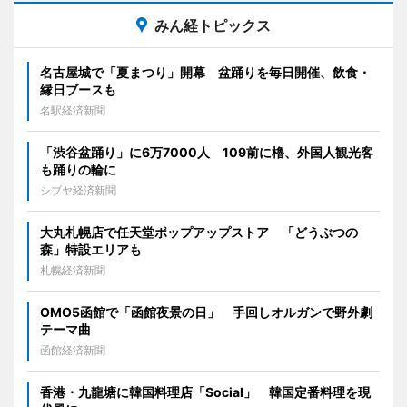
みん経トピックス
名古屋城で「夏まつり」開幕 盆踊りを毎日開催、飲食・
縁日ブースも
名駅経済新聞
「渋谷盆踊り」に6万7000人 109前に櫓、外国人観光客
も踊りの輪に
シブヤ経済新聞
大丸札幌店で任天堂ポップアップストア 「どうぶつの
森」特設エリアも
札幌経済新聞
OMO5函館で「函館夜景の日」 手回しオルガンで野外劇
テーマ曲
函館経済新聞
香港・九龍塘に韓国料理店「Social」 韓国定番料理を現