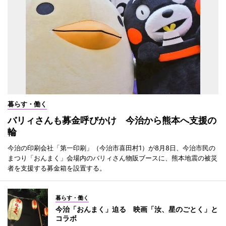
暮らす・働く
バリィさんも募金呼びかけ 今治から熊本へ支援の
輪
今治の印刷会社「第一印刷」（今治市喜田村1）が8月8日、今治市民の
まつり「おんまく」会場内のバリィさん物販ブースに、熊本地震の被災
者を支援する募金箱を設置する。
暮らす・働く
今治「おんまく」迫る 映画「汝、星のごとく」と
コラボ