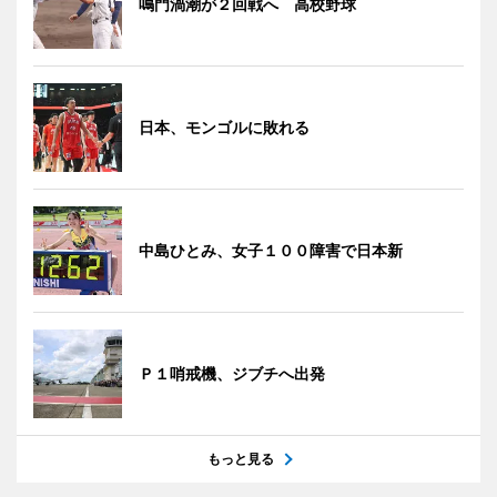
鳴門渦潮が２回戦へ 高校野球
日本、モンゴルに敗れる
中島ひとみ、女子１００障害で日本新
Ｐ１哨戒機、ジブチへ出発
もっと見る