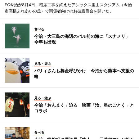
FC今治が8月4日、増席工事を終えたアシックス里山スタジアム（今治
市高橋ふれあいの丘）で関係者向けのお披露目会を開いた。
食べる
今治・大三島の海辺のバル前の海に「スナメリ」
今年も出現
見る・遊ぶ
バリィさんも募金呼びかけ 今治から熊本へ支援の
輪
見る・遊ぶ
今治「おんまく」迫る 映画「汝、星のごとく」と
コラボ
食べる