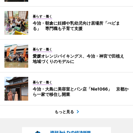
暮らす・働く
今治・朝倉に妊婦や乳幼児向け居場所「べビま
る」 専門職も子育て支援
暮らす・働く
愛媛オレンジバイキングス、今治・神宮で田植え
地域づくりのモデルに
暮らす・働く
今治・大島に美容室とパン店「Nie1066」 京都か
ら一家で移住し開業
もっと見る