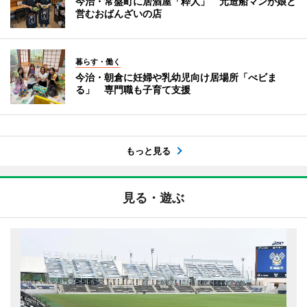
今治・常盤町に居酒屋「粋人」 元造船マンが娘と
営むおばんざいの店
暮らす・働く
今治・朝倉に妊婦や乳幼児向け居場所「べビま
る」 専門職も子育て支援
もっと見る
見る・遊ぶ