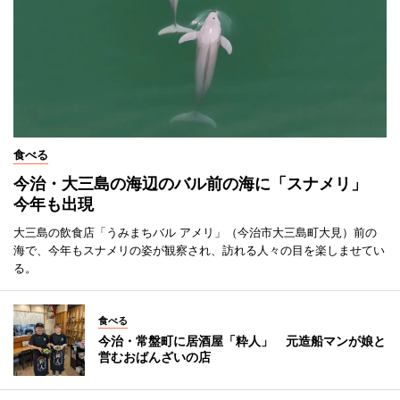
食べる
今治・大三島の海辺のバル前の海に「スナメリ」
今年も出現
大三島の飲食店「うみまちバル アメリ」（今治市大三島町大見）前の
海で、今年もスナメリの姿が観察され、訪れる人々の目を楽しませてい
る。
食べる
今治・常盤町に居酒屋「粋人」 元造船マンが娘と
営むおばんざいの店