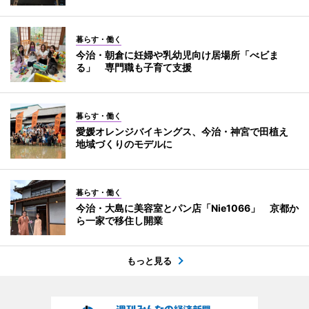
暮らす・働く
今治・朝倉に妊婦や乳幼児向け居場所「べビま
る」 専門職も子育て支援
暮らす・働く
愛媛オレンジバイキングス、今治・神宮で田植え
地域づくりのモデルに
暮らす・働く
今治・大島に美容室とパン店「Nie1066」 京都か
ら一家で移住し開業
もっと見る