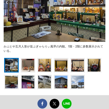
かぶとや五月人形が並ぶぎゃらりぃ風早の内観。1階・2階に多数展示されて
いる。