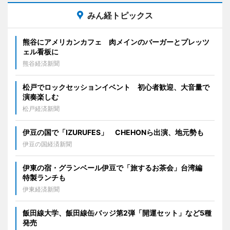
みん経トピックス
熊谷にアメリカンカフェ 肉メインのバーガーとプレッツ
ェル看板に
熊谷経済新聞
松戸でロックセッションイベント 初心者歓迎、大音量で
演奏楽しむ
松戸経済新聞
伊豆の国で「IZURUFES」 CHEHONら出演、地元勢も
伊豆の国経済新聞
伊東の宿・グランベール伊豆で「旅するお茶会」台湾編
特製ランチも
伊東経済新聞
飯田線大学、飯田線缶バッジ第2弾「開運セット」など5種
発売