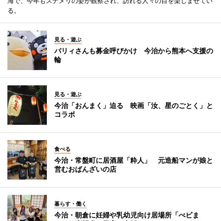
海で、今年もスナメリの姿が観察され、訪れる人々の目を楽しませてい
る。
見る・遊ぶ
バリィさんも募金呼びかけ 今治から熊本へ支援の
輪
見る・遊ぶ
今治「おんまく」迫る 映画「汝、星のごとく」と
コラボ
食べる
今治・常盤町に居酒屋「粋人」 元造船マンが娘と
営むおばんざいの店
暮らす・働く
今治・朝倉に妊婦や乳幼児向け居場所「べビま