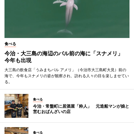
食べる
今治・大三島の海辺のバル前の海に「スナメリ」
今年も出現
大三島の飲食店「うみまちバル アメリ」（今治市大三島町大見）前の
海で、今年もスナメリの姿が観察され、訪れる人々の目を楽しませてい
る。
食べる
今治・常盤町に居酒屋「粋人」 元造船マンが娘と
営むおばんざいの店
食べる