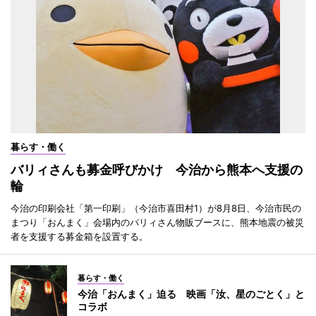
暮らす・働く
バリィさんも募金呼びかけ 今治から熊本へ支援の
輪
今治の印刷会社「第一印刷」（今治市喜田村1）が8月8日、今治市民の
まつり「おんまく」会場内のバリィさん物販ブースに、熊本地震の被災
者を支援する募金箱を設置する。
暮らす・働く
今治「おんまく」迫る 映画「汝、星のごとく」と
コラボ