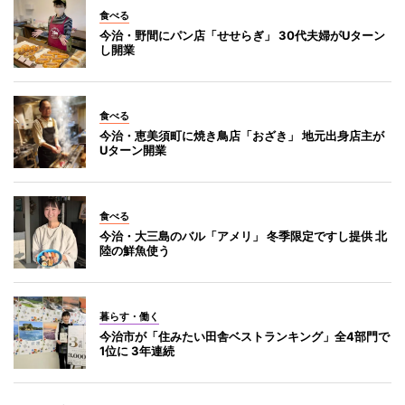
食べる
今治・野間にパン店「せせらぎ」 30代夫婦がUターン
し開業
食べる
今治・恵美須町に焼き鳥店「おざき」 地元出身店主が
Uターン開業
食べる
今治・大三島のバル「アメリ」 冬季限定ですし提供 北
陸の鮮魚使う
暮らす・働く
今治市が「住みたい田舎ベストランキング」全4部門で
1位に 3年連続