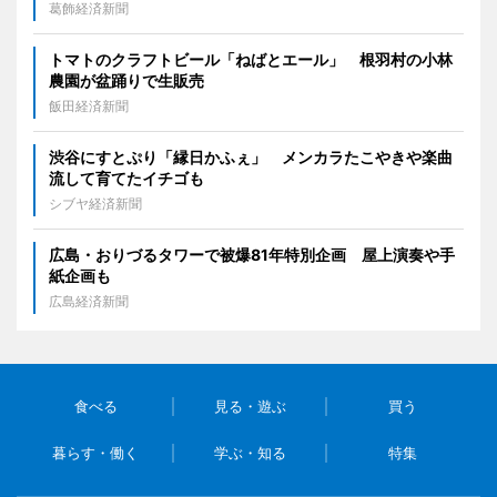
葛飾経済新聞
トマトのクラフトビール「ねばとエール」 根羽村の小林
農園が盆踊りで生販売
飯田経済新聞
渋谷にすとぷり「縁日かふぇ」 メンカラたこやきや楽曲
流して育てたイチゴも
シブヤ経済新聞
広島・おりづるタワーで被爆81年特別企画 屋上演奏や手
紙企画も
広島経済新聞
食べる
見る・遊ぶ
買う
暮らす・働く
学ぶ・知る
特集