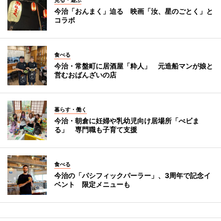
今治「おんまく」迫る 映画「汝、星のごとく」と
コラボ
食べる
今治・常盤町に居酒屋「粋人」 元造船マンが娘と
営むおばんざいの店
暮らす・働く
今治・朝倉に妊婦や乳幼児向け居場所「べビま
る」 専門職も子育て支援
食べる
今治の「パシフィックパーラー」、3周年で記念イ
ベント 限定メニューも