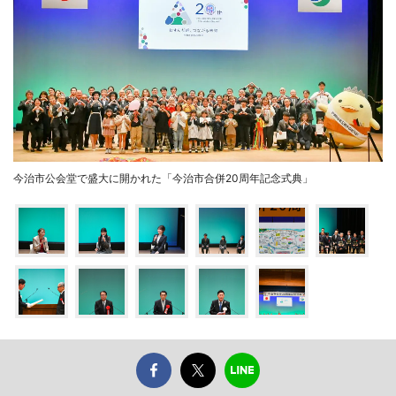
今治市公会堂で盛大に開かれた「今治市合併20周年記念式典」