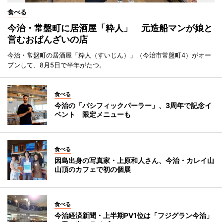
食べる
今治・常盤町に居酒屋「粋人」 元造船マンが娘と
営むおばんざいの店
今治・常盤町の居酒屋「粋人（すいじん）」（今治市常盤町4）がオー
プンして、8月5日で半年がたつ。
食べる
今治の「パシフィックパーラー」、3周年で記念イ
ベント 限定メニューも
食べる
因島出身の写真家・上原和人さん、今治・カレイ山
山頂のカフェで初の個展
食べる
今治経済新聞・上半期PV1位は「フジグラン今治」