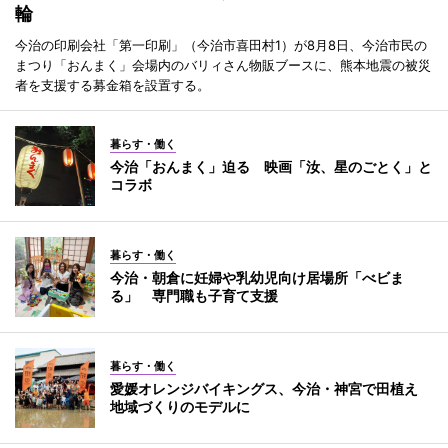
輪
今治の印刷会社「第一印刷」（今治市喜田村1）が8月8日、今治市民の
まつり「おんまく」会場内のバリィさん物販ブースに、熊本地震の被災
者を支援する募金箱を設置する。
暮らす・働く
今治「おんまく」迫る 映画「汝、星のごとく」と
コラボ
暮らす・働く
今治・朝倉に妊婦や乳幼児向け居場所「べビま
る」 専門職も子育て支援
暮らす・働く
愛媛オレンジバイキングス、今治・神宮で田植え
地域づくりのモデルに