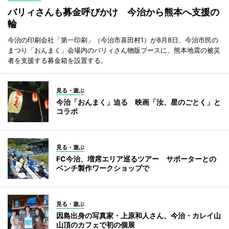
バリィさんも募金呼びかけ 今治から熊本へ支援の
輪
今治の印刷会社「第一印刷」（今治市喜田村1）が8月8日、今治市民の
まつり「おんまく」会場内のバリィさん物販ブースに、熊本地震の被災
者を支援する募金箱を設置する。
見る・遊ぶ
今治「おんまく」迫る 映画「汝、星のごとく」と
コラボ
見る・遊ぶ
FC今治、増席エリア巡るツアー サポーターとの
ベンチ製作ワークショップで
見る・遊ぶ
因島出身の写真家・上原和人さん、今治・カレイ山
山頂のカフェで初の個展