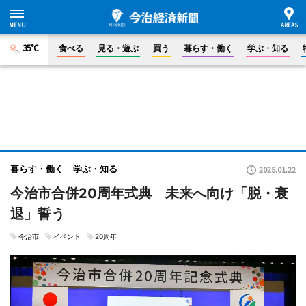
35°C
食べる
見る・遊ぶ
買う
暮らす・働く
学ぶ・知る
暮らす・働く
学ぶ・知る
2025.01.22
今治市合併20周年式典 未来へ向け「脱・衰
退」誓う
今治市
イベント
20周年