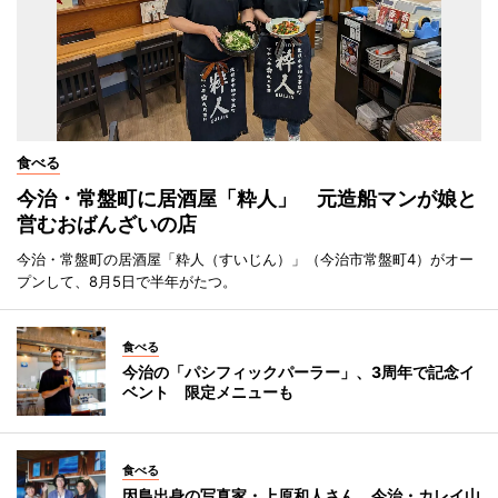
食べる
今治・常盤町に居酒屋「粋人」 元造船マンが娘と
営むおばんざいの店
今治・常盤町の居酒屋「粋人（すいじん）」（今治市常盤町4）がオー
プンして、8月5日で半年がたつ。
食べる
今治の「パシフィックパーラー」、3周年で記念イ
ベント 限定メニューも
食べる
因島出身の写真家・上原和人さん、今治・カレイ山