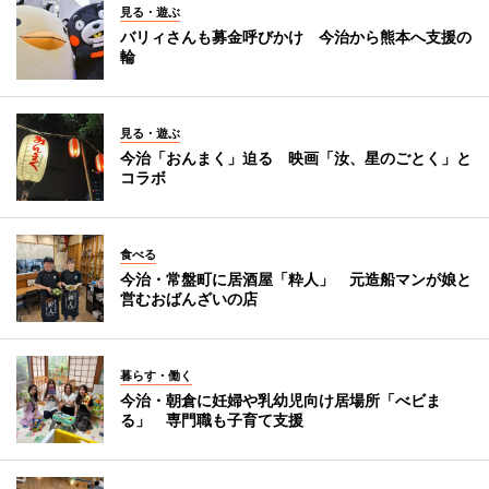
見る・遊ぶ
バリィさんも募金呼びかけ 今治から熊本へ支援の
輪
見る・遊ぶ
今治「おんまく」迫る 映画「汝、星のごとく」と
コラボ
食べる
今治・常盤町に居酒屋「粋人」 元造船マンが娘と
営むおばんざいの店
暮らす・働く
今治・朝倉に妊婦や乳幼児向け居場所「べビま
る」 専門職も子育て支援