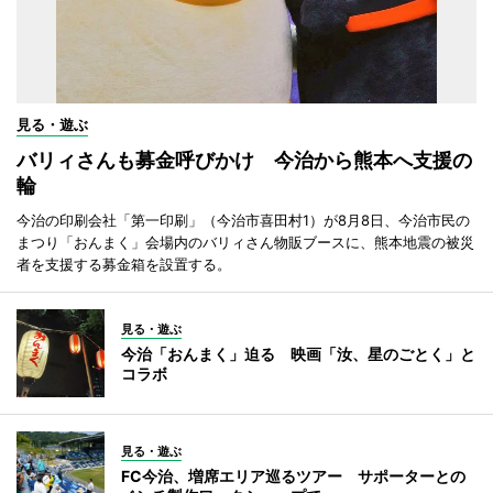
見る・遊ぶ
バリィさんも募金呼びかけ 今治から熊本へ支援の
輪
今治の印刷会社「第一印刷」（今治市喜田村1）が8月8日、今治市民の
まつり「おんまく」会場内のバリィさん物販ブースに、熊本地震の被災
者を支援する募金箱を設置する。
見る・遊ぶ
今治「おんまく」迫る 映画「汝、星のごとく」と
コラボ
見る・遊ぶ
FC今治、増席エリア巡るツアー サポーターとの