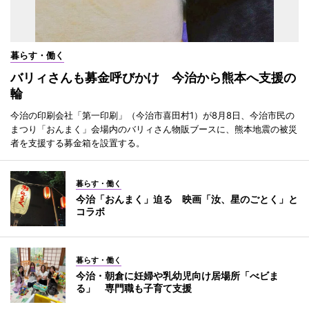
暮らす・働く
バリィさんも募金呼びかけ 今治から熊本へ支援の
輪
今治の印刷会社「第一印刷」（今治市喜田村1）が8月8日、今治市民の
まつり「おんまく」会場内のバリィさん物販ブースに、熊本地震の被災
者を支援する募金箱を設置する。
暮らす・働く
今治「おんまく」迫る 映画「汝、星のごとく」と
コラボ
暮らす・働く
今治・朝倉に妊婦や乳幼児向け居場所「べビま
る」 専門職も子育て支援