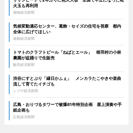
火玉も再利用
湘南経済新聞
気候変動適応センター、葛飾・セイズの住宅を視察 都内
全体に広げてほしい
葛飾経済新聞
トマトのクラフトビール「ねばとエール」 根羽村の小林
農園が盆踊りで生販売
飯田経済新聞
渋谷にすとぷり「縁日かふぇ」 メンカラたこやきや楽曲
流して育てたイチゴも
シブヤ経済新聞
広島・おりづるタワーで被爆81年特別企画 屋上演奏や手
紙企画も
広島経済新聞