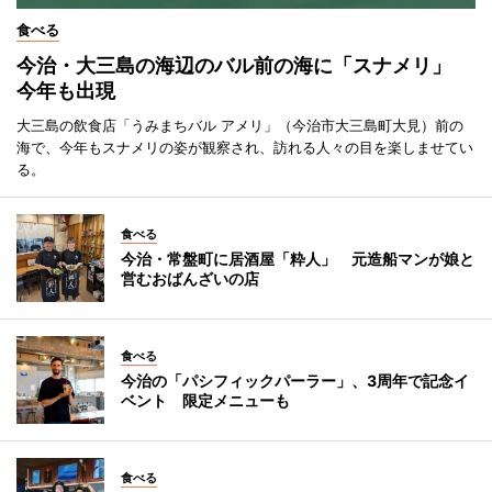
食べる
今治・大三島の海辺のバル前の海に「スナメリ」
今年も出現
大三島の飲食店「うみまちバル アメリ」（今治市大三島町大見）前の
海で、今年もスナメリの姿が観察され、訪れる人々の目を楽しませてい
る。
食べる
今治・常盤町に居酒屋「粋人」 元造船マンが娘と
営むおばんざいの店
食べる
今治の「パシフィックパーラー」、3周年で記念イ
ベント 限定メニューも
食べる