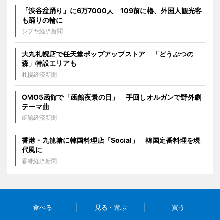
「渋谷盆踊り」に6万7000人 109前に櫓、外国人観光客
も踊りの輪に
シブヤ経済新聞
大丸札幌店で任天堂ポップアップストア 「どうぶつの
森」特設エリアも
札幌経済新聞
OMO5函館で「函館夜景の日」 手回しオルガンで野外劇
テーマ曲
函館経済新聞
香港・九龍塘に韓国料理店「Social」 韓国定番料理を現
代風に
香港経済新聞
食べる
見る・遊ぶ
買う