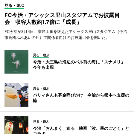
見る・遊ぶ
FC今治・アシックス里山スタジアムでお披露目
会 収容人数約1.7倍に「成長」
FC今治が8月4日、増席工事を終えたアシックス里山スタジアム（今治
市高橋ふれあいの丘）で関係者向けのお披露目会を開いた。
見る・遊ぶ
今治・大三島の海辺のバル前の海に「スナメリ」
今年も出現
見る・遊ぶ
バリィさんも募金呼びかけ 今治から熊本へ支援の
輪
見る・遊ぶ
今治「おんまく」迫る 映画「汝、星のごとく」と
コラボ