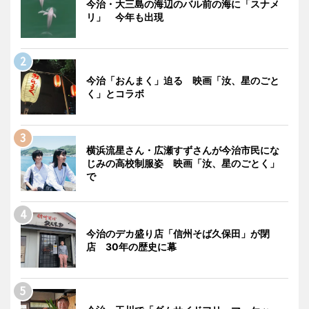
今治・大三島の海辺のバル前の海に「スナメ
リ」 今年も出現
今治「おんまく」迫る 映画「汝、星のごと
く」とコラボ
横浜流星さん・広瀬すずさんが今治市民にな
じみの高校制服姿 映画「汝、星のごとく」
で
今治のデカ盛り店「信州そば久保田」が閉
店 30年の歴史に幕