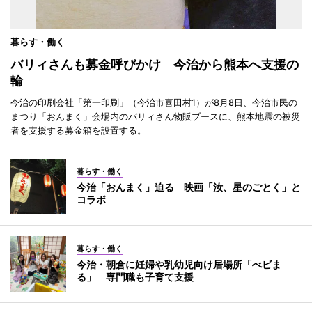
暮らす・働く
バリィさんも募金呼びかけ 今治から熊本へ支援の
輪
今治の印刷会社「第一印刷」（今治市喜田村1）が8月8日、今治市民の
まつり「おんまく」会場内のバリィさん物販ブースに、熊本地震の被災
者を支援する募金箱を設置する。
暮らす・働く
今治「おんまく」迫る 映画「汝、星のごとく」と
コラボ
暮らす・働く
今治・朝倉に妊婦や乳幼児向け居場所「べビま
る」 専門職も子育て支援