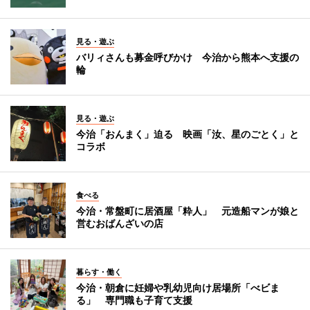
見る・遊ぶ
バリィさんも募金呼びかけ 今治から熊本へ支援の
輪
見る・遊ぶ
今治「おんまく」迫る 映画「汝、星のごとく」と
コラボ
食べる
今治・常盤町に居酒屋「粋人」 元造船マンが娘と
営むおばんざいの店
暮らす・働く
今治・朝倉に妊婦や乳幼児向け居場所「べビま
る」 専門職も子育て支援