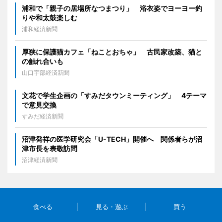
浦和で「親子の居場所なつまつり」 浴衣姿でヨーヨー釣
りや和太鼓楽しむ
浦和経済新聞
厚狭に保護猫カフェ「ねことおちゃ」 古民家改築、猫と
の触れ合いも
山口宇部経済新聞
文花で学生企画の「すみだタウンミーティング」 4テーマ
で意見交換
すみだ経済新聞
沼津発祥の医学研究会「U-TECH」開催へ 関係者らが沼
津市長を表敬訪問
沼津経済新聞
食べる
見る・遊ぶ
買う