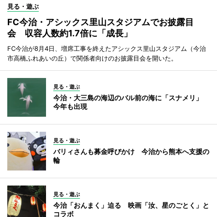
見る・遊ぶ
FC今治・アシックス里山スタジアムでお披露目
会 収容人数約1.7倍に「成長」
FC今治が8月4日、増席工事を終えたアシックス里山スタジアム（今治
市高橋ふれあいの丘）で関係者向けのお披露目会を開いた。
見る・遊ぶ
今治・大三島の海辺のバル前の海に「スナメリ」
今年も出現
見る・遊ぶ
バリィさんも募金呼びかけ 今治から熊本へ支援の
輪
見る・遊ぶ
今治「おんまく」迫る 映画「汝、星のごとく」と
コラボ