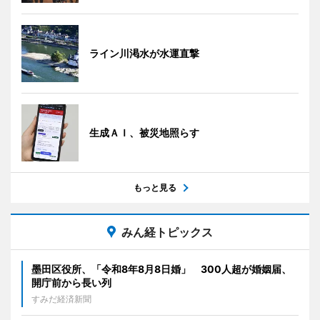
ライン川渇水が水運直撃
生成ＡＩ、被災地照らす
もっと見る
みん経トピックス
墨田区役所、「令和8年8月8日婚」 300人超が婚姻届、
開庁前から長い列
すみだ経済新聞