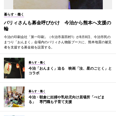
暮らす・働く
バリィさんも募金呼びかけ 今治から熊本へ支援の
輪
今治の印刷会社「第一印刷」（今治市喜田村1）が8月8日、今治市民の
まつり「おんまく」会場内のバリィさん物販ブースに、熊本地震の被災
者を支援する募金箱を設置する。
暮らす・働く
今治「おんまく」迫る 映画「汝、星のごとく」と
コラボ
暮らす・働く
今治・朝倉に妊婦や乳幼児向け居場所「べビま
る」 専門職も子育て支援