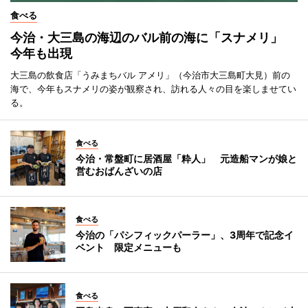
食べる
今治・大三島の海辺のバル前の海に「スナメリ」
今年も出現
大三島の飲食店「うみまちバル アメリ」（今治市大三島町大見）前の
海で、今年もスナメリの姿が観察され、訪れる人々の目を楽しませてい
る。
食べる
今治・常盤町に居酒屋「粋人」 元造船マンが娘と
営むおばんざいの店
食べる
今治の「パシフィックパーラー」、3周年で記念イ
ベント 限定メニューも
食べる