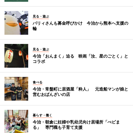
見る・遊ぶ
バリィさんも募金呼びかけ 今治から熊本へ支援の
輪
見る・遊ぶ
今治「おんまく」迫る 映画「汝、星のごとく」と
コラボ
食べる
今治・常盤町に居酒屋「粋人」 元造船マンが娘と
営むおばんざいの店
暮らす・働く
今治・朝倉に妊婦や乳幼児向け居場所「べビま
る」 専門職も子育て支援