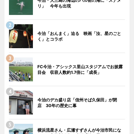
今治・大三島の海辺のバル前の海に「スナメ
リ」 今年も出現
今治「おんまく」迫る 映画「汝、星のごと
く」とコラボ
FC今治・アシックス里山スタジアムでお披露
目会 収容人数約1.7倍に「成長」
今治のデカ盛り店「信州そば久保田」が閉
店 30年の歴史に幕
横浜流星さん・広瀬すずさんが今治市民にな