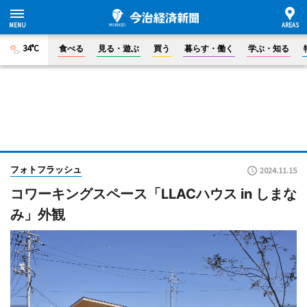
34°C
食べる
見る・遊ぶ
買う
暮らす・働く
学ぶ・知る
フォトフラッシュ
2024.11.15
コワーキングスペース「LLACハウス in しまな
み」外観