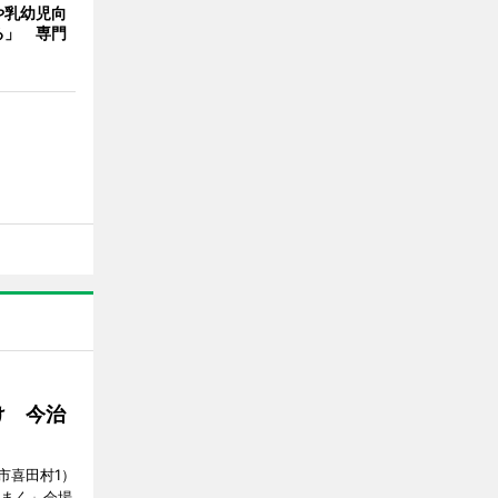
や乳幼児向
る」 専門
け 今治
市喜田村1）
んまく」会場