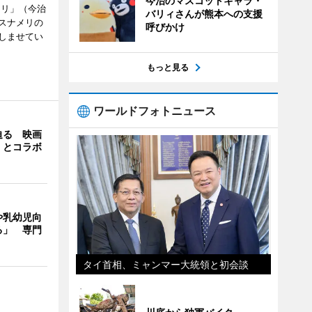
今治のマスコットキャラ・
メリ」（今治
バリィさんが熊本への支援
スナメリの
呼びかけ
しませてい
もっと見る
ワールドフォトニュース
迫る 映画
」とコラボ
や乳幼児向
る」 専門
タイ首相、ミャンマー大統領と初会談