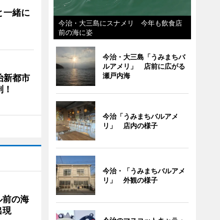
と一緒に
今治・大三島にスナメリ 今年も飲食店
前の海に姿
今治・大三島「うみまちバ
ルアメリ」 店前に広がる
瀬戸内海
治新都市
剖！
今治「うみまちバルアメ
リ」 店内の様子
今治・「うみまちバルアメ
リ」 外観の様子
ル前の海
出現