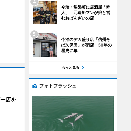
今治・常盤町に居酒屋「粋
人」 元造船マンが娘と営
むおばんざいの店
今治のデカ盛り店「信州そ
ば久保田」が閉店 30年の
歴史に幕
もっと見る
フォトフラッシュ
ガー店を