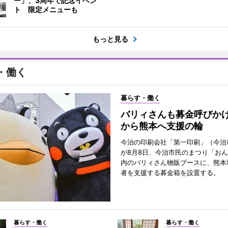
ー」、3周年で記念イベン
ト 限定メニューも
もっと見る
・働く
暮らす・働く
バリィさんも募金呼びか
から熊本へ支援の輪
今治の印刷会社「第一印刷」（今治
が8月8日、今治市民のまつり「お
内のバリィさん物販ブースに、熊本
者を支援する募金箱を設置する。
暮らす・働く
暮らす・働く