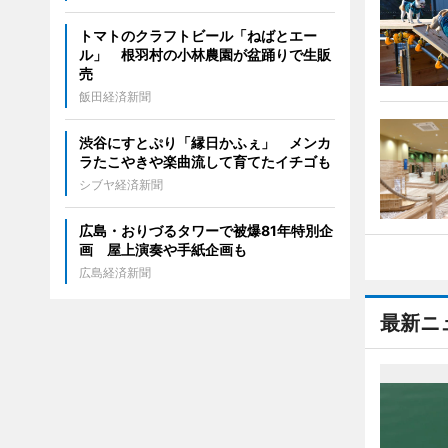
トマトのクラフトビール「ねばとエー
ル」 根羽村の小林農園が盆踊りで生販
売
飯田経済新聞
渋谷にすとぷり「縁日かふぇ」 メンカ
ラたこやきや楽曲流して育てたイチゴも
シブヤ経済新聞
広島・おりづるタワーで被爆81年特別企
画 屋上演奏や手紙企画も
広島経済新聞
最新ニ