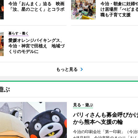
今治「おんまく」迫る 映画
今治・朝倉に妊婦
「汝、星のごとく」とコラボ
け居場所「べビま
職も子育て支援
暮らす・働く
愛媛オレンジバイキングス、
今治・神宮で田植え 地域づ
くりのモデルに
もっと見る
遊ぶ
見る・遊ぶ
バリィさんも募金呼びか
から熊本へ支援の輪
今治の印刷会社「第一印刷」（今治
が8月8日、今治市民のまつり「お