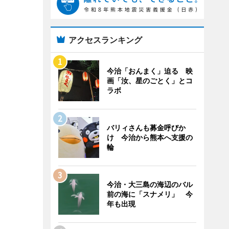
アクセスランキング
今治「おんまく」迫る 映
画「汝、星のごとく」とコ
ラボ
バリィさんも募金呼びか
け 今治から熊本へ支援の
輪
今治・大三島の海辺のバル
前の海に「スナメリ」 今
年も出現