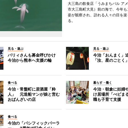
大三島の飲食店「うみまちバル ア
市大三島町大見）前の海で、今年も
姿が観察され、訪れる人々の目を楽
る。
見る・遊ぶ
見る・遊ぶ
バリィさんも募金呼びかけ
今治「おんまく」
今治から熊本へ支援の輪
「汝、星のごとく
食べる
暮らす・働く
今治・常盤町に居酒屋「粋
今治・朝倉に妊婦
人」 元造船マンが娘と営む
け居場所「べビま
おばんざいの店
職も子育て支援
食べる
今治の「パシフィックパーラ