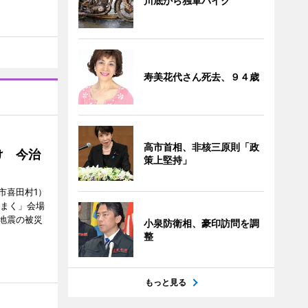
川底から独軍バイク
寿美花代さん死去、９４歳
高市首相、非核三原則「政
け 今治
策上堅持」
市喜田村1）
んまく」会場
地震の被災
小泉防衛相、豪印訪問を調
整
もっと見る