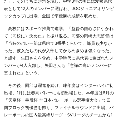
た」。そのうちに頭角を現し、中学3年の頃には愛媛県代
表として12人のメンバーに選ばれ、JOCジュニアオリンピ
ックカップに出場。全国で準優勝の成績を収めた。
高校にはスポーツ推薦で進学。「監督の熱心さに引かれ
て（同校に）決めた」と振り返る。同部の岡崎大志監督は
「当時のバレー部は県内で3番手くらいで、部員も少なか
った。彼女たちの代が入部してからめきめき強くなった」
と話す。矢田さんを含め、中学時代に県代表に選ばれたメ
ンバーが4人入部し、矢田さんも「意識の高いメンバーに
恵まれた」という。
その後、同部は躍進を続け、昨年度はインターハイに初
出場。1月には春高バレーにも初出場した。本年度は6月の
「天皇杯・皇后杯 全日本バレーボール選手権大会」で四
国ブロック初優勝を飾り、ファイナルラウンドに出場。バ
レーボールの国内最高峰リーグ・SVリーグのチームから1