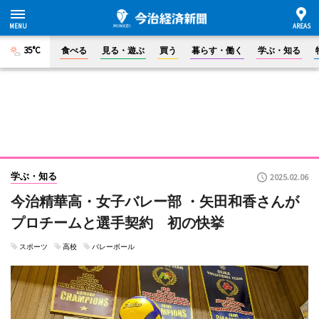
35°C
食べる
見る・遊ぶ
買う
暮らす・働く
学ぶ・知る
学ぶ・知る
2025.02.06
今治精華高・女子バレー部 ・矢田和香さんが
プロチームと選手契約 初の快挙
スポーツ
高校
バレーボール