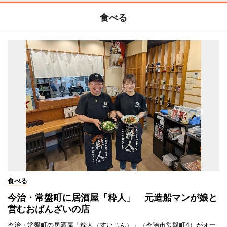
食べる
食べる
今治・常盤町に居酒屋「粋人」 元造船マンが娘と
営むおばんざいの店
今治・常盤町の居酒屋「粋人（すいじん）」（今治市常盤町4）がオー