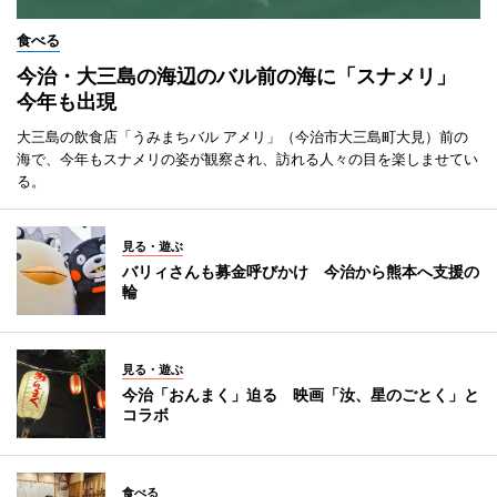
食べる
今治・大三島の海辺のバル前の海に「スナメリ」
今年も出現
大三島の飲食店「うみまちバル アメリ」（今治市大三島町大見）前の
海で、今年もスナメリの姿が観察され、訪れる人々の目を楽しませてい
る。
見る・遊ぶ
バリィさんも募金呼びかけ 今治から熊本へ支援の
輪
見る・遊ぶ
今治「おんまく」迫る 映画「汝、星のごとく」と
コラボ
食べる