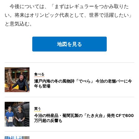
今後については、「まずはレギュラーをつかみ取りた
い。将来はオリンピック代表として、世界で活躍したい」
と意気込む。
地図を見る
食べる
瀬戸内海の冬の風物詩「でべら」 今治の老舗バーに今
年も登場
買う
今治の特産品・菊間瓦製の「たき火台」発売 CFで800
万円超の反響も