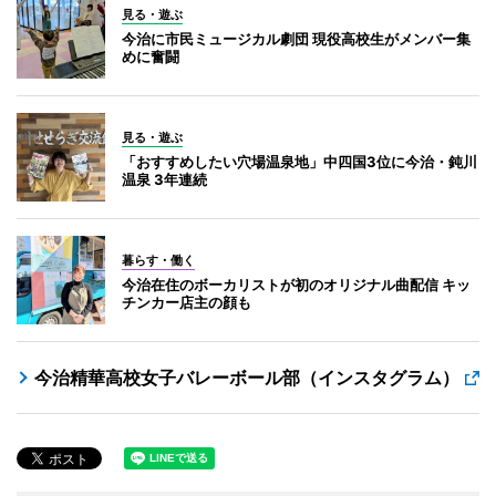
見る・遊ぶ
今治に市民ミュージカル劇団 現役高校生がメンバー集
めに奮闘
見る・遊ぶ
「おすすめしたい穴場温泉地」中四国3位に今治・鈍川
温泉 3年連続
暮らす・働く
今治在住のボーカリストが初のオリジナル曲配信 キッ
チンカー店主の顔も
今治精華高校女子バレーボール部（インスタグラム）