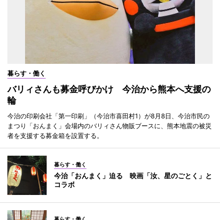
暮らす・働く
バリィさんも募金呼びかけ 今治から熊本へ支援の
輪
今治の印刷会社「第一印刷」（今治市喜田村1）が8月8日、今治市民の
まつり「おんまく」会場内のバリィさん物販ブースに、熊本地震の被災
者を支援する募金箱を設置する。
暮らす・働く
今治「おんまく」迫る 映画「汝、星のごとく」と
コラボ
暮らす・働く