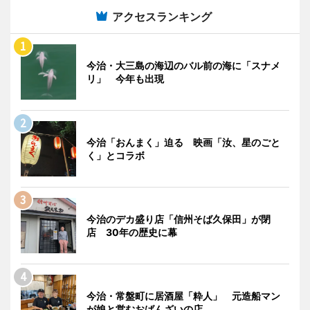
アクセスランキング
今治・大三島の海辺のバル前の海に「スナメ
リ」 今年も出現
今治「おんまく」迫る 映画「汝、星のごと
く」とコラボ
今治のデカ盛り店「信州そば久保田」が閉
店 30年の歴史に幕
今治・常盤町に居酒屋「粋人」 元造船マン
が娘と営むおばんざいの店