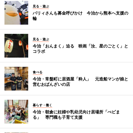
見る・遊ぶ
バリィさんも募金呼びかけ 今治から熊本へ支援の
輪
見る・遊ぶ
今治「おんまく」迫る 映画「汝、星のごとく」と
コラボ
食べる
今治・常盤町に居酒屋「粋人」 元造船マンが娘と
営むおばんざいの店
暮らす・働く
今治・朝倉に妊婦や乳幼児向け居場所「べビま
る」 専門職も子育て支援