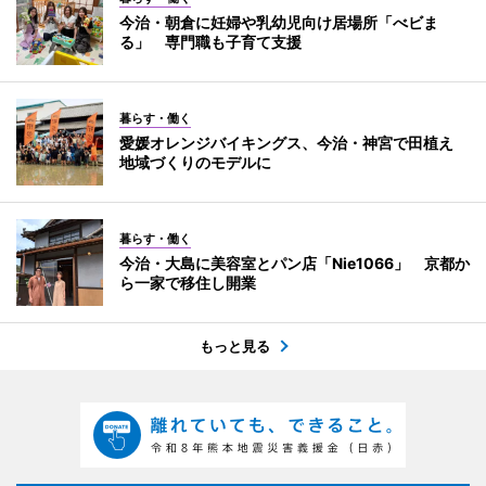
今治・朝倉に妊婦や乳幼児向け居場所「べビま
る」 専門職も子育て支援
暮らす・働く
愛媛オレンジバイキングス、今治・神宮で田植え
地域づくりのモデルに
暮らす・働く
今治・大島に美容室とパン店「Nie1066」 京都か
ら一家で移住し開業
もっと見る