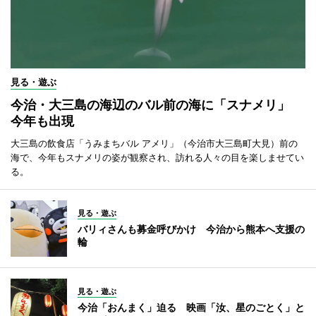
見る・遊ぶ
今治・大三島の海辺のバル前の海に「スナメリ」
今年も出現
大三島の飲食店「うみまちバル アメリ」（今治市大三島町大見）前の
海で、今年もスナメリの姿が観察され、訪れる人々の目を楽しませてい
る。
見る・遊ぶ
バリィさんも募金呼びかけ 今治から熊本へ支援の
輪
見る・遊ぶ
今治「おんまく」迫る 映画「汝、星のごとく」と