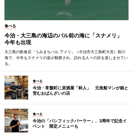
食べる
今治・大三島の海辺のバル前の海に「スナメリ」
今年も出現
大三島の飲食店「うみまちバル アメリ」（今治市大三島町大見）前の
海で、今年もスナメリの姿が観察され、訪れる人々の目を楽しませてい
る。
食べる
今治・常盤町に居酒屋「粋人」 元造船マンが娘と
営むおばんざいの店
食べる
今治の「パシフィックパーラー」、3周年で記念イ
ベント 限定メニューも