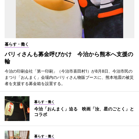
暮らす・働く
バリィさんも募金呼びかけ 今治から熊本へ支援の
輪
今治の印刷会社「第一印刷」（今治市喜田村1）が8月8日、今治市民の
まつり「おんまく」会場内のバリィさん物販ブースに、熊本地震の被災
者を支援する募金箱を設置する。
暮らす・働く
今治「おんまく」迫る 映画「汝、星のごとく」と
コラボ
暮らす・働く