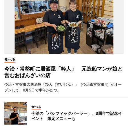
食べる
今治・常盤町に居酒屋「粋人」 元造船マンが娘と
営むおばんざいの店
今治・常盤町の居酒屋「粋人（すいじん）」（今治市常盤町4）がオー
プンして、8月5日で半年がたつ。
食べる
今治の「パシフィックパーラー」、3周年で記念イ
ベント 限定メニューも