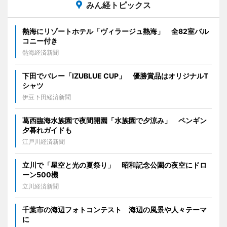
みん経トピックス
熱海にリゾートホテル「ヴィラージュ熱海」 全82室バル
コニー付き
熱海経済新聞
下田でバレー「IZUBLUE CUP」 優勝賞品はオリジナルT
シャツ
伊豆下田経済新聞
葛西臨海水族園で夜間開園「水族園で夕涼み」 ペンギン
夕暮れガイドも
江戸川経済新聞
立川で「星空と光の夏祭り」 昭和記念公園の夜空にドロ
ーン500機
立川経済新聞
千葉市の海辺フォトコンテスト 海辺の風景や人々テーマ
に