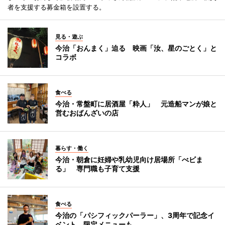
者を支援する募金箱を設置する。
見る・遊ぶ
今治「おんまく」迫る 映画「汝、星のごとく」と
コラボ
食べる
今治・常盤町に居酒屋「粋人」 元造船マンが娘と
営むおばんざいの店
暮らす・働く
今治・朝倉に妊婦や乳幼児向け居場所「べビま
る」 専門職も子育て支援
食べる
今治の「パシフィックパーラー」、3周年で記念イ
ベント 限定メニューも