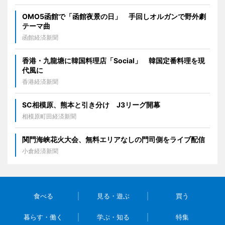
OMO5函館で「函館夜景の日」 手回しオルガンで野外劇
テーマ曲
函館経済新聞
香港・九龍塘に韓国料理店「Social」 韓国定番料理を現
代風に
香港経済新聞
SC相模原、熊本と引き分け J3リーグ開幕
相模原町田経済新聞
関門海峡花火大会、無料エリアなしの門司側をライブ配信
小倉経済新聞
食べる
見る・遊ぶ
買う
暮らす・働く
学ぶ・知る
特集