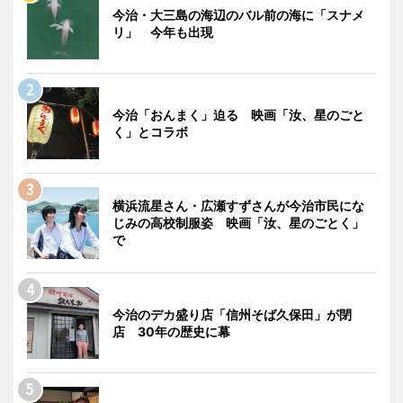
今治・大三島の海辺のバル前の海に「スナメ
リ」 今年も出現
今治「おんまく」迫る 映画「汝、星のごと
く」とコラボ
横浜流星さん・広瀬すずさんが今治市民にな
じみの高校制服姿 映画「汝、星のごとく」
で
今治のデカ盛り店「信州そば久保田」が閉
店 30年の歴史に幕