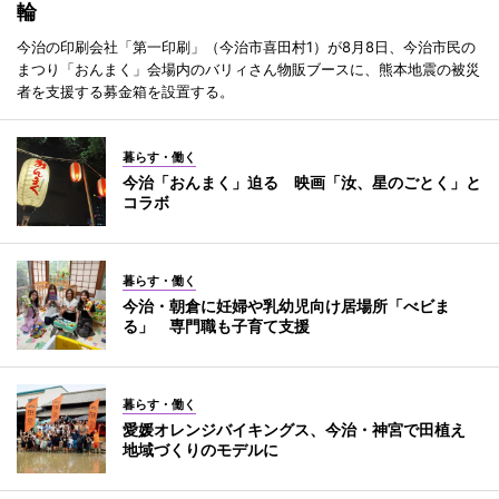
輪
今治の印刷会社「第一印刷」（今治市喜田村1）が8月8日、今治市民の
まつり「おんまく」会場内のバリィさん物販ブースに、熊本地震の被災
者を支援する募金箱を設置する。
暮らす・働く
今治「おんまく」迫る 映画「汝、星のごとく」と
コラボ
暮らす・働く
今治・朝倉に妊婦や乳幼児向け居場所「べビま
る」 専門職も子育て支援
暮らす・働く
愛媛オレンジバイキングス、今治・神宮で田植え
地域づくりのモデルに