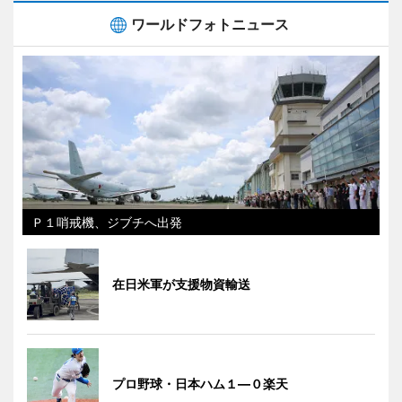
ワールドフォトニュース
Ｐ１哨戒機、ジブチへ出発
在日米軍が支援物資輸送
プロ野球・日本ハム１―０楽天