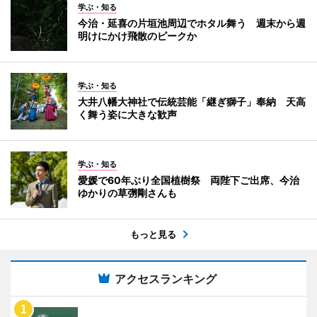
学ぶ・知る
今治・延喜の片垣池周辺でホタル舞う 週末から週
明けにかけ飛散のピークか
学ぶ・知る
大井八幡大神社で伝統芸能「継ぎ獅子」奉納 天高
く舞う姿に大きな歓声
学ぶ・知る
愛媛で60年ぶり全国植樹祭 両陛下ご出席、今治
ゆかりの草彅剛さんも
もっと見る
アクセスランキング