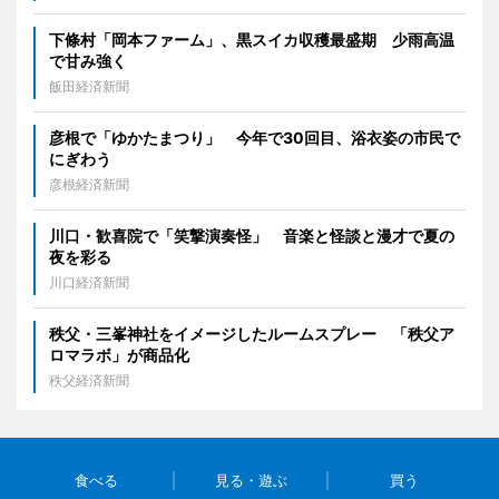
下條村「岡本ファーム」、黒スイカ収穫最盛期 少雨高温
で甘み強く
飯田経済新聞
彦根で「ゆかたまつり」 今年で30回目、浴衣姿の市民で
にぎわう
彦根経済新聞
川口・歓喜院で「笑撃演奏怪」 音楽と怪談と漫才で夏の
夜を彩る
川口経済新聞
秩父・三峯神社をイメージしたルームスプレー 「秩父ア
ロマラボ」が商品化
秩父経済新聞
食べる
見る・遊ぶ
買う