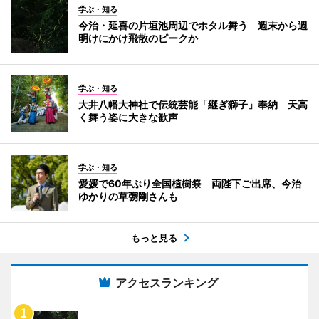
学ぶ・知る
今治・延喜の片垣池周辺でホタル舞う 週末から週
明けにかけ飛散のピークか
学ぶ・知る
大井八幡大神社で伝統芸能「継ぎ獅子」奉納 天高
く舞う姿に大きな歓声
学ぶ・知る
愛媛で60年ぶり全国植樹祭 両陛下ご出席、今治
ゆかりの草彅剛さんも
もっと見る
アクセスランキング