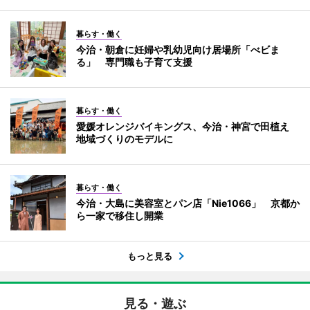
暮らす・働く
今治・朝倉に妊婦や乳幼児向け居場所「べビま
る」 専門職も子育て支援
暮らす・働く
愛媛オレンジバイキングス、今治・神宮で田植え
地域づくりのモデルに
暮らす・働く
今治・大島に美容室とパン店「Nie1066」 京都か
ら一家で移住し開業
もっと見る
見る・遊ぶ