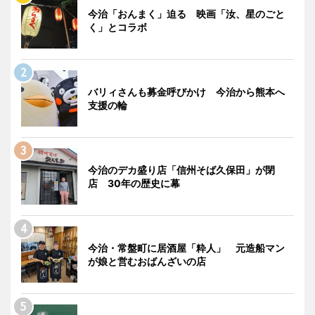
今治「おんまく」迫る 映画「汝、星のごと
く」とコラボ
バリィさんも募金呼びかけ 今治から熊本へ
支援の輪
今治のデカ盛り店「信州そば久保田」が閉
店 30年の歴史に幕
今治・常盤町に居酒屋「粋人」 元造船マン
が娘と営むおばんざいの店