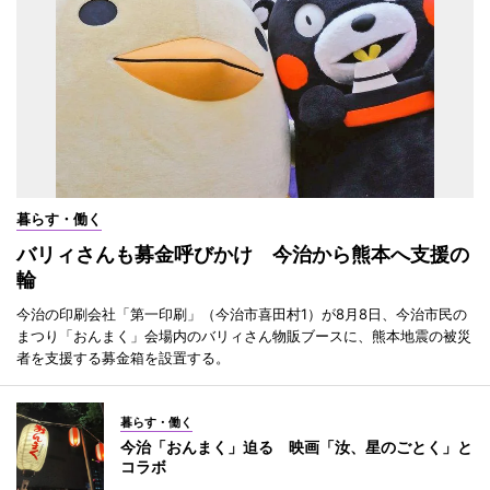
暮らす・働く
バリィさんも募金呼びかけ 今治から熊本へ支援の
輪
今治の印刷会社「第一印刷」（今治市喜田村1）が8月8日、今治市民の
まつり「おんまく」会場内のバリィさん物販ブースに、熊本地震の被災
者を支援する募金箱を設置する。
暮らす・働く
今治「おんまく」迫る 映画「汝、星のごとく」と
コラボ