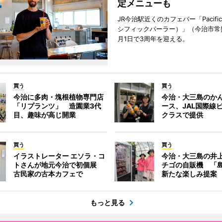
定メニューも
JR今治駅近くのカフェバー「Pacific 
シフィックパーラー）」（今治市常
月1日で3周年を迎える。
買う
買う
今治に多肉・塊根植物専門店
今治・大三島のか
「リプランツ」 造園業3代
ース、JAL国際線
目、趣味が高じ開業
クラスで提供
買う
買う
イラストレーター エソラ・コ
今治・大三島の井
トさんが地元今治で初個展
チゴの自販機 「
古民家の古本カフェで
新たな楽しみ提案
もっと見る