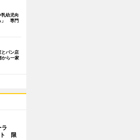
や乳幼児向
る」 専門
室とパン店
京都から一家
ーラ
ト 限