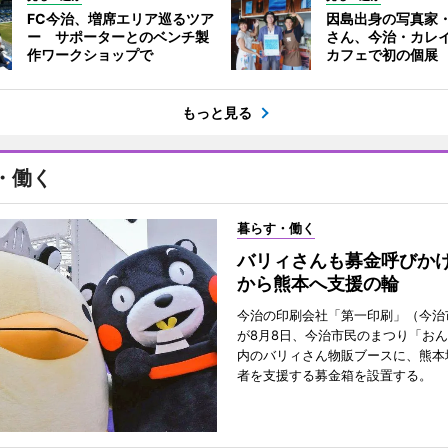
FC今治、増席エリア巡るツア
因島出身の写真家
ー サポーターとのベンチ製
さん、今治・カレ
作ワークショップで
カフェで初の個展
もっと見る
・働く
暮らす・働く
バリィさんも募金呼びか
から熊本へ支援の輪
今治の印刷会社「第一印刷」（今治
が8月8日、今治市民のまつり「お
内のバリィさん物販ブースに、熊本
者を支援する募金箱を設置する。