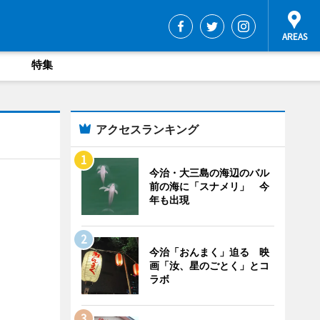
特集
アクセスランキング
今治・大三島の海辺のバル
前の海に「スナメリ」 今
年も出現
今治「おんまく」迫る 映
画「汝、星のごとく」とコ
ラボ