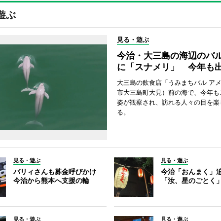
遊ぶ
見る・遊ぶ
今治・大三島の海辺のバ
に「スナメリ」 今年も
大三島の飲食店「うみまちバル ア
市大三島町大見）前の海で、今年も
姿が観察され、訪れる人々の目を楽
る。
見る・遊ぶ
見る・遊ぶ
バリィさんも募金呼びかけ
今治「おんまく」
今治から熊本へ支援の輪
「汝、星のごとく
見る・遊ぶ
見る・遊ぶ