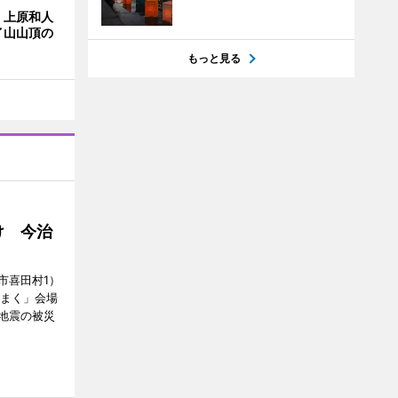
・上原和人
イ山山頂の
もっと見る
け 今治
市喜田村1）
んまく」会場
地震の被災