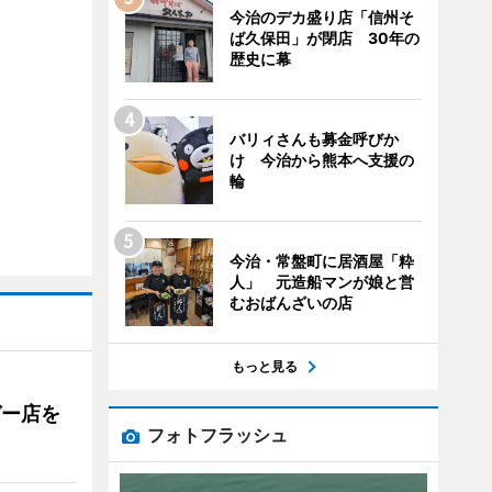
今治のデカ盛り店「信州そ
ば久保田」が閉店 30年の
歴史に幕
バリィさんも募金呼びか
け 今治から熊本へ支援の
輪
今治・常盤町に居酒屋「粋
人」 元造船マンが娘と営
むおばんざいの店
もっと見る
ガー店を
フォトフラッシュ