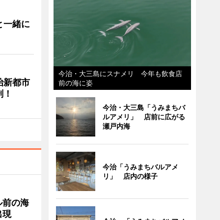
と一緒に
今治・大三島にスナメリ 今年も飲食店
治新都市
前の海に姿
剖！
今治・大三島「うみまちバ
ルアメリ」 店前に広がる
瀬戸内海
今治「うみまちバルアメ
リ」 店内の様子
ル前の海
出現