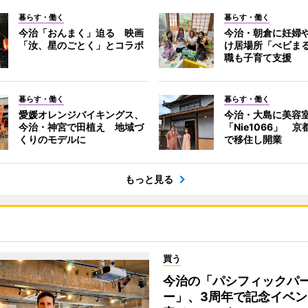
暮らす・働く
暮らす・働く
今治「おんまく」迫る 映画
今治・朝倉に妊婦
「汝、星のごとく」とコラボ
け居場所「べビま
職も子育て支援
暮らす・働く
暮らす・働く
愛媛オレンジバイキングス、
今治・大島に美容
今治・神宮で田植え 地域づ
「Nie1066」 
くりのモデルに
で移住し開業
もっと見る
買う
今治の「パシフィックパ
ー」、3周年で記念イベン