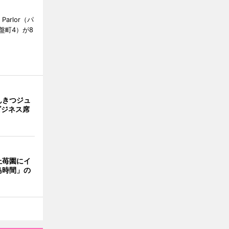
Parlor（パ
盤町4）が8
んきつジュ
ビジネス席
上苺園にイ
島時間」の