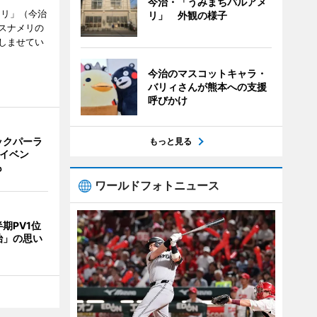
今治・「うみまちバルアメ
メリ」（今治
リ」 外観の様子
スナメリの
しませてい
今治のマスコットキャラ・
バリィさんが熊本への支援
呼びかけ
ックパーラ
もっと見る
念イベン
も
ワールドフォトニュース
期PV1位
治」の思い