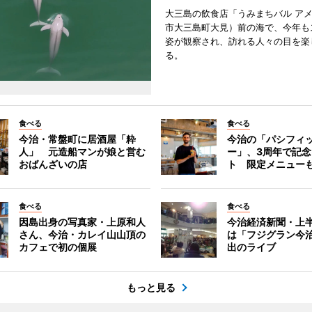
大三島の飲食店「うみまちバル ア
市大三島町大見）前の海で、今年も
姿が観察され、訪れる人々の目を楽
る。
食べる
食べる
今治・常盤町に居酒屋「粋
今治の「パシフィ
人」 元造船マンが娘と営む
ー」、3周年で記
おばんざいの店
ト 限定メニュー
食べる
食べる
因島出身の写真家・上原和人
今治経済新聞・上半
さん、今治・カレイ山山頂の
は「フジグラン今
カフェで初の個展
出のライブ
もっと見る