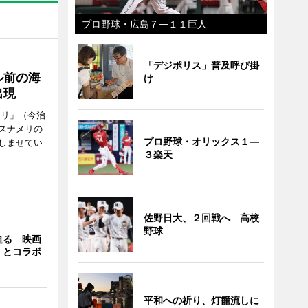
プロ野球・広島７―１１巨人
「デジポリス」普及呼び掛
ル前の海
け
出現
メリ」（今治
スナメリの
プロ野球・オリックス１―
しませてい
３楽天
佐野日大、２回戦へ 高校
野球
迫る 映画
」とコラボ
平和への祈り、灯籠流しに