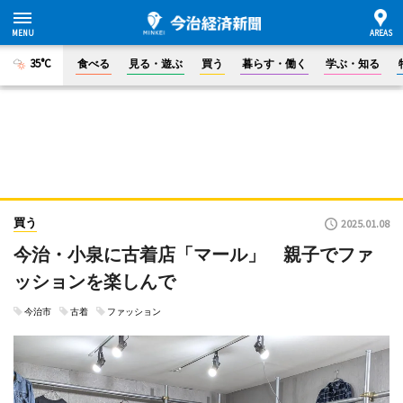
35°C
食べる
見る・遊ぶ
買う
暮らす・働く
学ぶ・知る
買う
2025.01.08
今治・小泉に古着店「マール」 親子でファ
ッションを楽しんで
今治市
古着
ファッション