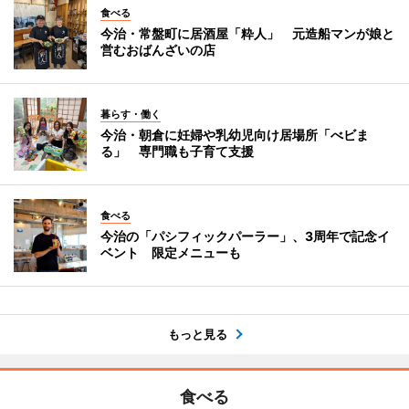
食べる
今治・常盤町に居酒屋「粋人」 元造船マンが娘と
営むおばんざいの店
暮らす・働く
今治・朝倉に妊婦や乳幼児向け居場所「べビま
る」 専門職も子育て支援
食べる
今治の「パシフィックパーラー」、3周年で記念イ
ベント 限定メニューも
もっと見る
食べる