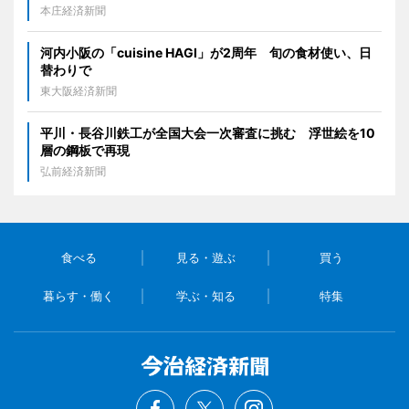
本庄経済新聞
河内小阪の「cuisine HAGI」が2周年 旬の食材使い、日
替わりで
東大阪経済新聞
平川・長谷川鉄工が全国大会一次審査に挑む 浮世絵を10
層の鋼板で再現
弘前経済新聞
食べる
見る・遊ぶ
買う
暮らす・働く
学ぶ・知る
特集