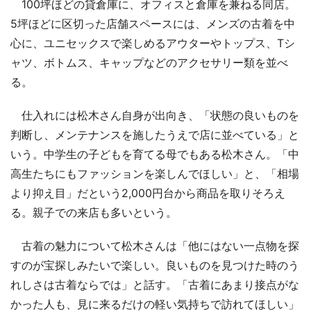
100坪ほどの貸倉庫に、オフィスと倉庫を兼ねる同店。
5坪ほどに区切った店舗スペースには、メンズの古着を中
心に、ユニセックスで楽しめるアウターやトップス、Tシ
ャツ、ボトムス、キャップなどのアクセサリー類を並べ
る。
仕入れには松木さん自身が出向き、「状態の良いものを
判断し、メンテナンスを施したうえで店に並べている」と
いう。中学生の子どもを育てる母でもある松木さん。「中
高生たちにもファッションを楽しんでほしい」と、「相場
より抑え目」だという2,000円台から商品を取りそろえ
る。親子での来店も多いという。
古着の魅力について松木さんは「他にはない一点物を探
すのが宝探しみたいで楽しい。良いものを見つけた時のう
れしさは古着ならでは」と話す。「古着にあまり接点がな
かった人も、見に来るだけの軽い気持ちで訪れてほしい」