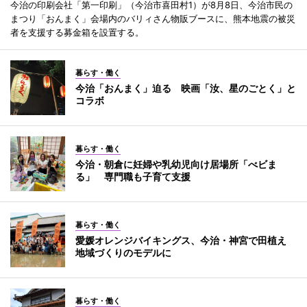
今治の印刷会社「第一印刷」（今治市喜田村1）が8月8日、今治市民の
まつり「おんまく」会場内のバリィさん物販ブースに、熊本地震の被災
者を支援する募金箱を設置する。
暮らす・働く
今治「おんまく」迫る 映画「汝、星のごとく」と
コラボ
暮らす・働く
今治・朝倉に妊婦や乳幼児向け居場所「べビま
る」 専門職も子育て支援
暮らす・働く
愛媛オレンジバイキングス、今治・神宮で田植え
地域づくりのモデルに
暮らす・働く