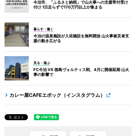
今治市、「ふるさと納税」で山火事への支援寄付受け
付け 1日足らずで170万円以上が集まる
暮らす・働く
今治の温泉施設が入浴施設を無料開放 山火事被災者支
援の動き広がる
見る・遊ぶ
FC今治 VS 徳島ヴォルティス戦、4月に開催延期 山火
事の影響で
カレー屋CAFEエポック（インスタグラム）