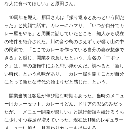
な人に食べてほしい」と原田さん。
10周年を迎え、原田さんは「振り返るとあっという間だ
った」と笑顔で話す。カレーにハマり、「いつか自分でカ
レー屋をやる」と周囲に話していたところ、知人から現在
の物件を紹介された。川の音や鳥のさえずりが響く山の中
の民家で、「ここでカレーを作っている自分の姿が想像で
きる」と感じ、開業を決意したという。店名の「エポッ
ク」は、車の運転中にふと思い浮かんだ。調べると「新し
い時代」という意味があり、「カレー屋を開くことが自分
にとって新たな時代の始まりだと感じた」という。
開業当初は客足が伸び悩む時期もあった。当時のメニュ
ーはカレーセット、カレーうどん、ドリアの3品のみだっ
たが、「メニュー開発が楽しい」と試行錯誤を続けるうち
に少しずつ客足が増えていった。現在は11種のレギュラー
メニューに加え、月替わりカレーも提供する。