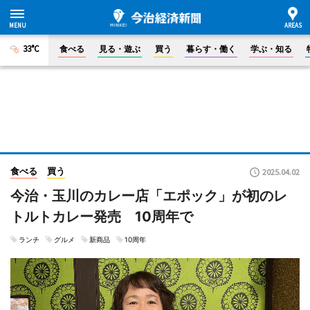
33°C
食べる
見る・遊ぶ
買う
暮らす・働く
学ぶ・知る
食べる
買う
2025.04.02
今治・玉川のカレー店「エポック」が初のレ
トルトカレー発売 10周年で
ランチ
グルメ
新商品
10周年