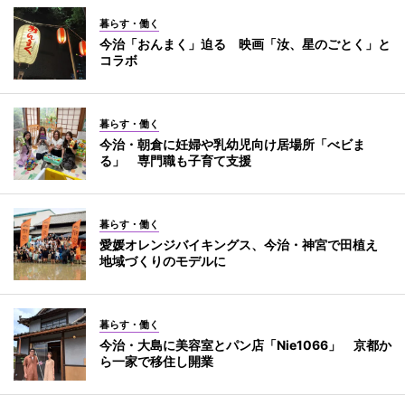
暮らす・働く
今治「おんまく」迫る 映画「汝、星のごとく」と
コラボ
暮らす・働く
今治・朝倉に妊婦や乳幼児向け居場所「べビま
る」 専門職も子育て支援
暮らす・働く
愛媛オレンジバイキングス、今治・神宮で田植え
地域づくりのモデルに
暮らす・働く
今治・大島に美容室とパン店「Nie1066」 京都か
ら一家で移住し開業