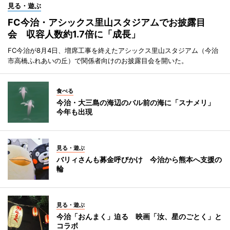
見る・遊ぶ
FC今治・アシックス里山スタジアムでお披露目
会 収容人数約1.7倍に「成長」
FC今治が8月4日、増席工事を終えたアシックス里山スタジアム（今治
市高橋ふれあいの丘）で関係者向けのお披露目会を開いた。
食べる
今治・大三島の海辺のバル前の海に「スナメリ」
今年も出現
見る・遊ぶ
バリィさんも募金呼びかけ 今治から熊本へ支援の
輪
見る・遊ぶ
今治「おんまく」迫る 映画「汝、星のごとく」と
コラボ