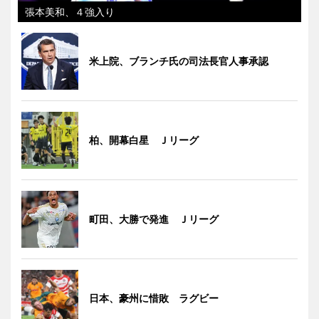
張本美和、４強入り
米上院、ブランチ氏の司法長官人事承認
柏、開幕白星 Ｊリーグ
町田、大勝で発進 Ｊリーグ
日本、豪州に惜敗 ラグビー